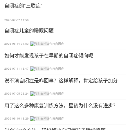
自闭症的“三联症”
面对这些不解与心疼，17岁的苏富梅没有怨言，毅然
坚持了下来。
2026-07-07 11:56
特别的关爱
自闭症儿童的睡眠问题
从开始学习手语到如今，41年间，苏富梅带出了一批
2026-06-14 01:53
今日自闭症
批特殊孩子。这些孩子都有着特殊的需要，而苏富梅
如何才能发现孩子在早期的自闭症倾向呢
也用自己特别的关爱呵护了每一个孩子。
2026-07-11 18:47
今日自闭症
1983年，苏富梅的双胞胎女儿出生了。当时班里有
说不清自闭症是咋回事？这样解释，肯定给孩子加分
名学生叫阿拉塔，每逢寒假，他的家乡就大雪封山。
苏富梅把阿拉塔接回家一住就是十天半个月。家里房
2026-07-05 23:24
今日自闭症
子小，苏富梅就让阿拉塔和自己的双胞胎女儿睡在床
用了这么多种康复训练方法，星孩为什么没有进步？
上，自己和爱人在零下二十摄氏度的冬天打地铺。每
次阿拉塔的父亲来接孩子，这位魁梧的蒙古族大汉总
2026-06-10 13:29
今日自闭症
是泪流满面。