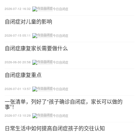
出了许多新路。1998年担任校长至今，苏富梅先后
开办了聋儿语训班、盲人中医按摩班、智力障碍职高
2026-07-12 16:32
今日自闭症
班、视障中专班、听障职高班和孤独症培训班，使各
自闭症对儿童的影响
种类型的特殊孩子都拥有一技之长，找到了稳定的工
作。
2026-07-15 05:11
今日自闭症
自闭症康复家长需要做什么
此外，苏富梅还带着老师们到全国各大高校和其他兄
弟学校取经，改革学校课程设置和办学目标。从200
2026-06-30 20:58
今日自闭症
5年至今，张家口市特殊教育学校有72名听障、视障
自闭症康复重点
毕业生进入高等学府；2008年，学校实现了张家口
市残疾学生高考本科“零”的突破，学校的高考成绩逐
2026-07-01 13:57
今日自闭症
年攀升。2012年，学校6名盲生全部考入本科院校，
一张清单，列好了“孩子确诊自闭症，家长可以做的
实现了高考升学100%、本科录取100%的奋斗目标。
事”！
2026-07-13 10:29
今日自闭症
“2005年，我的学生第一次参加高考就被录取了，当
时全校都沸腾了！”说起那时的场景，苏富梅仍然很
​日常生活中如何提高自闭症孩子的交往认知
激动。聋生裴姣姣在那一年被泰山医学院录取。一年