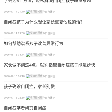
学会这6个方法，轻松解决自闭症孩子睡觉难题
为了给孩子们更多的关爱，苏富梅走进了一户户学生
家庭。2000年，听力残疾、父母离异的万全县学生
2026-07-14 21:40
今日自闭症
袁巨飞因家庭困难退学。苏富梅跑到袁巨飞的家里苦
自闭症孩子为什么想让家长重复他说的话？
口婆心地劝说，不仅减免了袁巨飞的全部学费，还多
次自掏腰包补贴孩子的生活费用。袁巨飞又回到了校
2026-06-14 09:36
今日自闭症
园，并学会了按摩，有了一技之长，毕业后很快找到
如何帮助谱系孩子改善异常行为
了工作。现在，他有了自己的家庭，日子过得幸福美
满。
2026-06-15 08:44
今日自闭症
家长做不到这4点，就别指望自闭症孩子能进步快
41年间，苏富梅对每一名学生都视若己出；41年
间，她几乎把自己全部的爱都给了这群特殊的孩子
2026-07-10 16:40
今日自闭症
们；41年间，“苏妈妈”成了每位学生心中念念不忘的
孩子确诊自闭症，家长别慌
那个人。
2026-07-15 22:35
今日自闭症
从一位青涩的老师到特殊教育学校校长，苏富梅不仅
对每一位学生关爱有加，更是为学生的未来发展开辟
自闭症学者研究自闭症