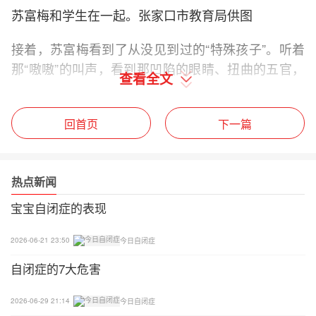
苏富梅和学生在一起。张家口市教育局供图
接着，苏富梅看到了从没见到过的“特殊孩子”。听着
那“嗷嗷”的叫声，看到那凹陷的眼睛、扭曲的五官，
查看全文
这一切着实让她望而生怯。尽管心中更多的是忐忑，
“但当时我想，既然命运把我和这些特殊孩子连在了
回首页
下一篇
一起，就要在这里好好地干”。
苏富梅被安排担任聋生语文、数学的教学兼班主任工
作。不久之后，她不顾父母的反对，选择搬到了学校
热点新闻
的单身宿舍，为的是能够快速学会手语，融入聋孩子
宝宝自闭症的表现
的手语教学环境中。之后的半年，她不停地学，不停
地记，走路说话也是下意识地打着手语。回到家里做
2026-06-21 23:50
今日自闭症
家务，手也不停地动着。母亲担心地对父亲说：
自闭症的7大危害
“唉，咱这挺俊的闺女，整天和一些聋孩子泡在一
起，你看都成啥啦。”
2026-06-29 21:14
今日自闭症