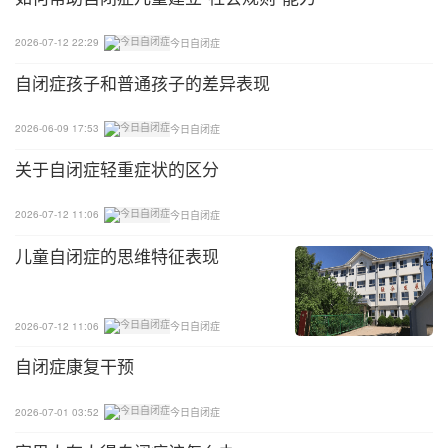
家长应该如何应对？
2026-07-12 22:29
今日自闭症
自闭症孩子和普通孩子的差异表现
越早进行情绪问题干预，越能让问题得到改善，如果
小朋友正处于上述三种原因造成的情绪问题当中，家
2026-06-09 17:53
今日自闭症
长可以根据不同情况来进行以下实施方案：
关于自闭症轻重症状的区分
One:如果是因为固定事件被打断
2026-07-12 11:06
今日自闭症
比如因为塞车而改变线路，小朋友察觉以后哭闹不
儿童自闭症的思维特征表现
止，这种情况下，我们首先同理他的感受，让小朋友
进行深呼吸，抱一抱自己，轻轻捏一捏小朋友的手臂
来缓解他激动的情绪，但是，如果有的小朋友不喜欢
2026-07-12 11:06
今日自闭症
触觉刺激就无需上述行为，应先尽量引导让他表达出
自闭症康复干预
来，条件允许的话可以撤回到原来的安排，实在无法
改变的安排也可以给孩子解释缘由，注意，语言不要
2026-07-01 03:52
今日自闭症
过多，说一遍就好，再试图转移注意力，然后等待情