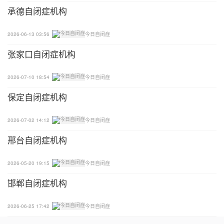
Two:如果是因为孩子的愿望得不到满足
承德自闭症机构
尤其是当他想得到的物品，或进行的事件具有一定危
2026-06-13 03:56
今日自闭症
险性，那么家长从一开始就应该坚决拒绝，尽管会让
张家口自闭症机构
他的情绪很激动，家长也要必须坚持。但是前期已经
让小朋友接触过某件危险物品，那么现在也要立即
2026-07-10 18:54
今日自闭症
“断掉”。
保定自闭症机构
可能当时制止时，或是必须要让他做某件事而不肯
2026-07-02 14:12
今日自闭症
时，孩子情绪一开始势必呈上升趋势，会越哭越厉
害，很多时候家长这时候就开始妥协了，会去哄一
邢台自闭症机构
哄，或者想要满足他。但其实情绪爆发有一个时间限
2026-05-20 19:15
今日自闭症
制，我们可以运用消退法和其他转移注意力的事件搭
配，以此来让孩子平复情绪。
邯郸自闭症机构
比如前段时间课上有一个小朋友非常抗拒做一个日常
2026-06-25 17:42
今日自闭症
的活动，我首先会告诉他这个是必须要做的，他仍然