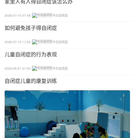
家里人有人得自闭症该怎么办
绪平复。
2026-07-10 07:48
今日自闭症
上述情况是问题行为已经产生过后的处理办法，但长
如何避免孩子得自闭症
远来看，我们还是要教导小朋友去接受不同的事件和
事物，家长要培养小朋友除生活自理习惯以外，能够
2026-07-15 11:53
今日自闭症
接受合理的随机变化以应对突发事件。为此，我们可
以——
儿童自闭症的行为表现
家长可以和小朋友一起制定一个日程表，内容包含一
2026-06-21 01:00
今日自闭症
天中哪个时间段要去做什么事情，刚开始的时候，其
自闭症儿童的康复训练
中一个部分是由家长，或家长和孩子共同商量来决定
的，其余的可以都让孩子去决定。
比如，原本安排星期六下午是去游乐园，那么到了游
乐园决定玩什么可是设置是爸爸妈妈来决定，这样就
达到了家长和小朋友共同决定去做一件事的目的，以
此来逐渐让小朋友接受家长参与他的日程安排。