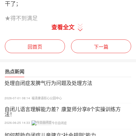
干了；
★得不到满足
查看全文
小朋友想要的东西得不到，或者是说他表达了家长不
懂，某些没有语言的孩子，他只能用肢体动作，或者
回首页
下一篇
是直接用问题行为来表达，比如他想上厕所、想出去
玩的意愿不能让家长直观了解。
热点新闻
★长期得不到注意力
处理自闭症发脾气行为问题及处理方法
这个一般发生在小组课上，或者老师/家长在做其他
事情时没有关注到他，没有及时与他互动，小朋友可
2026-07-01 08:14
福清康语街心公园中心
能就会用发脾气或者一些问题行为来表达自己；
自闭儿语言理解能力差？康复师分享8个实操训练方
法！
那么
2026-06-25 14:33
今日自闭症
当孩子正在爆发情绪问题时
如何帮助自闭症儿童建立“社会规则”能力