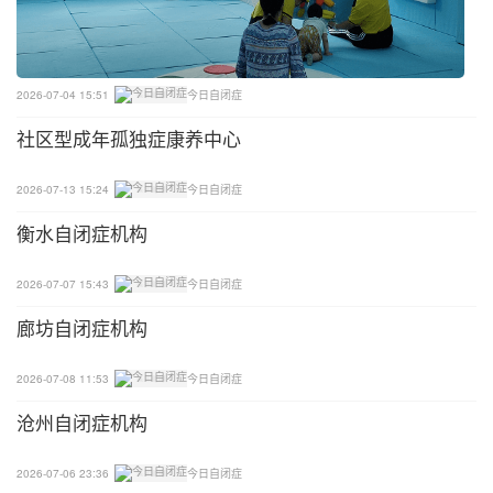
渐渐地，当小朋友可以适应一个部分不由自己掌控以
后，可以再多增加一个部分由家长来安排，或者是加
2026-07-04 15:51
今日自闭症
入一个“疑问区域”，即是指这是一个未知的安排，让
小朋友知道那个时刻要做什么目前是不知道的，只有
社区型成年孤独症康养中心
到了那个点才知道。例如星期四的下午，课后有一个
2026-07-13 15:24
今日自闭症
安排，但是小朋友和爸爸妈妈都不知道具体要干什
么，到那个时候再临时做决定。
衡水自闭症机构
这样设定的目的在于，让小朋友在自己的固定安排
2026-07-07 15:43
今日自闭症
下，能够去接受一些改变和随机事件，那么长久下
廊坊自闭症机构
来，就会有利于减少在突发事件情况下出现的情绪问
题。
2026-07-08 11:53
今日自闭症
沧州自闭症机构
◆但是这个过程是根据小朋友的接受能力逐渐递进，
尽量前面的步骤做稳一点点，再进行下一步。
2026-07-06 23:36
今日自闭症