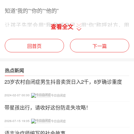
知道“我的”“你的”“他的”
让孩子先学会用“我”称呼自己，用“你”称呼对方，用
查看全文
“他”称呼第三个人。孩子最喜欢认鞋、拿孩子的新鞋
问“谁的？”孩子还不会开口，就会用手拍胸脯表示是
回首页
下一篇
自己的；会开口的孩子会先说名字，“XXX的”，大人
告诉他说“我的”，用“我”表示自己，再指妈妈的鞋问
“谁的？”孩子可能用手指妈妈，或者说“妈妈的”。妈
热点新闻
妈告诉他说“你的”，再指爸爸的鞋问“谁的？”孩子会
23岁农村自闭症男生抖音卖货日入2千，8岁确诊重度
说“爸爸的”，妈妈告诉孩子说“他的”，孩子会较快学
会说“我的”，不就也会说“你的”和“他的”。
2024-02-07 00:00
今日自闭症
带星孩出行，请收好这份防走失攻略！
2026-07-15 19:05
今日自闭症
语言治疗师编写的社会故事