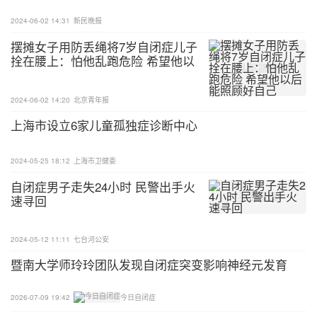
2024-06-02 14:31
新民晚报
摆摊女子用防丢绳将7岁自闭症儿子
拴在腰上：怕他乱跑危险 希望他以
后能照顾好自己
2024-06-02 14:20
北京青年报
上海市设立6家儿童孤独症诊断中心
2024-05-25 18:12
上海市卫健委
自闭症男子走失24小时 民警出手火
速寻回
2024-05-12 11:11
七台河公安
暨南大学师玲玲团队发现自闭症突变影响神经元发育
2026-07-09 19:42
今日自闭症