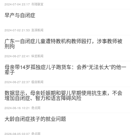
2024-07-04 23:17
市残联宣
提供明确和简单的指示：孤独症患者可能对复杂或模
早产与自闭症
糊的指示感到困惑。在与他们交流时，我们应提供明
确、简单的指示，避免使用过多的抽象词汇或复杂的
2024-07-02 21:53
澎湃新闻
句子结构。
广东一自闭症儿童遭特教机构教师殴打，涉事教师被
刑拘
创造稳定和安全的环境：孤独症患者通常对改变和不
2024-06-27 22:41
纵览新闻
确定性感到不安。因此，为他们创造一个稳定、安全
母亲带14岁孤独症儿子跑货车：会养“无法长大”的他一
的环境是非常重要的。这可以包括熟悉的生活空间、
辈子
规律的作息时间以及可预测的日常活动。
2024-06-27 22:37
极目新闻
鼓励和支持兴趣爱好：尽管孤独症患者在社交方面可
数据显示，母亲妊娠期和婴儿早期使用抗生素，不会
增加自闭症、智力和语言障碍风险
能存在困难，但他们往往对某些特定的事物或活动有
浓厚的兴趣。我们可以鼓励和支持他们发展这些兴趣
2024-06-16 10:21
奇点网
爱好，这不仅可以帮助他们建立自信，还可以提高他
大龄自闭症孩子的就业问题
们的生活质量。
2026-08-05 03:07
奇点网