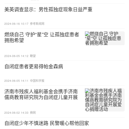
寻求专业帮助：如果孤独症患者的症状严重影响到他
美英调查显示：男性孤独症现象日益严重
们的日常生活，或者家庭在应对孤独症方面感到困
难，可以寻求专业心理咨询或治疗师的帮助。他们可
2024-06-16 10:17
参考新闻网
以提供更具体的建议和支持，帮助家庭更好地应对孤
燃烧自己 守护“星”空 让孤独症患者
独症带来的挑战。
拥抱希望
以上就是蚂蚁庄园4月2日问题孤独症其实是以下哪种
疾病的别称的答案。
2024-06-05 14:12
瞭望
自闭症患者更易得帕金森病
2024-06-05 14:11
中国科学报
济南市残疾人福利基金会携手济南
儒商教育研究院为自闭症儿童开展
爱心捐赠活动
2024-06-02 14:33
舜网
自闭症少年不慎迷路 民警暖心帮他回家