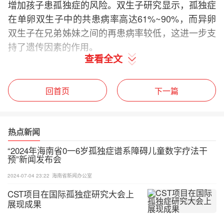
增加孩子患孤独症的风险。双生子研究显示，孤独症
在单卵双生子中的共患病率高达61%~90%，而异卵
双生子在兄弟姊妹之间的再患病率较低，这进一步支
持了遗传因素的作用。
查看全文
如何与孤独症的人相处
回首页
下一篇
了解孤独症的特点：孤独症患者在社交、语言和行为
方面可能存在障碍。他们可能不善于与人交流，或者
有一些刻板的行为模式。了解这些特点有助于我们更
热点新闻
好地理解和接纳他们。
“2024年海南省0一6岁孤独症谱系障碍儿童数字疗法干
预”新闻发布会
保持耐心和尊重：孤独症患者可能需要更长的时间来
理解和回应外界的信息。在与他们交流时，我们应保
2024-07-04 23:22
海南省新闻办公室
持耐心，给予他们足够的时间来思考和表达。同时，
CST项目在国际孤独症研究大会上
我们要尊重他们的感受和需求，避免强迫他们做不喜
展现成果
欢或不舒服的事情。