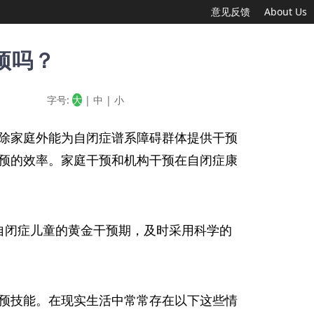
意见反馈
About Us
预吗？
字号:
大
|
中
|
小
除家庭外能为自闭症谱系障碍群体提供干预
预的效率。家庭干预和机构干预在自闭症康
自闭症儿童的黄金干预期，及时采用科学的
预技能。在现实生活中常常存在以下这些情