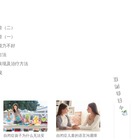
差（二）
差（一）
能力不好
方法
表现及治疗方法
现
自闭症孩子为什么无法安
自闭症儿童的语言沟通障