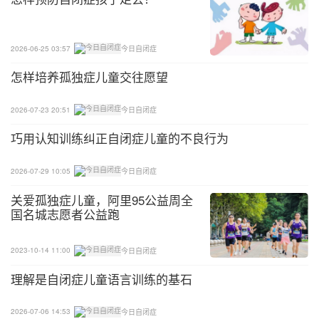
（5）绝对地遵守规则和秩序：自闭症孩子的思维有
较强的刻板和强迫性，会固守某些规则，坚持仪式化
的行为动作，很难接受改变。他们狭隘的兴趣也保证
2026-06-25 03:57
今日自闭症
了在做自己喜欢的活动时可以投入高度的热情和专
怎样培养孤独症儿童交往愿望
注，不易分心。自闭症儿童的刻板行为具有两面性，
是一种障碍，也可能发展成一种优势，关键是如何利
2026-07-23 20:51
今日自闭症
用和引导。
巧用认知训练纠正自闭症儿童的不良行为
在自闭症谱系儿童中，只有极少部分的孩子拥有以上
2026-07-29 10:05
今日自闭症
提到的前四种特殊能力，大部分即便智力正常的谱系
关爱孤独症儿童，阿里95公益周全
儿童，也只能做到可以接受常规的认知提升训练，努
国名城志愿者公益跑
力提高社会功能，在正常的能力范围内发展优势技能
和职业特长，和“天赋才能”有本质的区别。
2023-10-14 11:00
今日自闭症
家长和老师在日常生活和教学活动中，要细心观察并
理解是自闭症儿童语言训练的基石
记录自闭症儿童的行为表现，找到他们的兴趣点，可
以尝试从身体、感觉、计算、空间、创造力等各方面
2026-07-06 14:53
今日自闭症