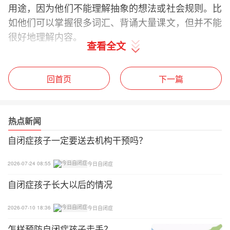
用途，因为他们不能理解抽象的想法或社会规则。比
如他们可以掌握很多词汇、背诵大量课文，但并不能
很好地理解内容。
查看全文
（2）计算能力强：对数字十分敏感，可以进行快速
数学运算；日历计算能力强，能在一个很大的时间跨
回首页
下一篇
度迅速确定任何日期，
（3）视觉思维能力突出：包括视觉空间能力，如固
热点新闻
定拼图游戏、匹配形状，擅长拼图、布局，可以拆卸
自闭症孩子一定要送去机构干预吗？
和安装复杂的机器等。
2026-07-24 08:55
今日自闭症
（4）艺术才能：包括音乐和绘画，部分自闭症儿童
由于感官系统异常，会有非常敏感的声调识别能力，
自闭症孩子长大以后的情况
乐感较好，而且能轻而易举地记住乐谱中感兴趣的部
2026-07-10 18:36
今日自闭症
分，所以在乐器演奏方面有很好的表现。
怎样预防自闭症孩子走丢？