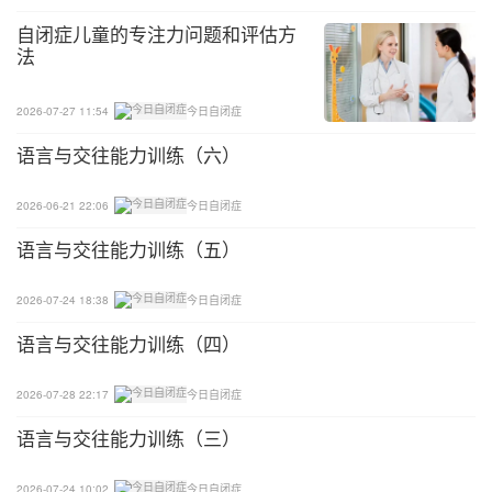
开发他们的潜能，帮助孩子找到可以长期发展的优势
自闭症儿童的专注力问题和评估方
法
能力。无论是特殊儿童还是普通孩子，某一方面或几
方面的能力如果能得到持续性地锻炼，都有可能有所
2026-07-27 11:54
今日自闭症
收获。
语言与交往能力训练（六）
每个自闭症孩子都是独一无二的，任何训练都要以他
们的能力和自身特点为基础，围绕着社会交往、情绪
2026-06-21 22:06
今日自闭症
调控和行为管理进行干预，同时注重对他们特殊能力
语言与交往能力训练（五）
的发掘，并适时提供引导，促进能力的转化，帮助他
们找到未来的职业发展方向，为将来的融合做准备。
2026-07-24 18:38
今日自闭症
语言与交往能力训练（四）
2026-07-28 22:17
今日自闭症
语言与交往能力训练（三）
2026-07-24 10:02
今日自闭症