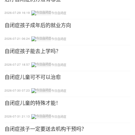
下达指令的内容要简明扼要，开始的指令一定要是孩
2026-07-29 16:19
今日自闭症
子感兴趣的、愿意去做的任务。在孩子执行指令过程
自闭症孩子成年后的就业方向
中，还可以穿插进行指物和名词教学。在居家语言训
练中，要抓住孩子的兴趣，积极营造沟通的环境，通
2026-07-21 06:24
今日自闭症
过给孩子设置障碍的方式，增加主动发起沟通的需
自闭症孩子能去上学吗？
求。
2026-07-27 18:57
今日自闭症
此外，还需要避免居家干预的一些误区，比如居家干
预目标设置没有实际意义，或者只是一味地禁止孩子
自闭症儿童可不可以治愈
做某事，但又没有安排其它活动。比如自闭症孩子可
2026-07-30 07:23
今日自闭症
能会经常出现的啃咬手指、转圈、撕纸等自我刺激行
为，在不影响正常生活的情况下，如果过度干预，更
自闭症儿童的特殊才能！
容易诱发孩子的情绪和其它更激烈的问题行为。家长
应该先分析孩子各种行为背后的原因，教孩子用恰当
2026-07-31 21:13
今日自闭症
的行为代替不正确行为，做好提前预防，用有意义的
自闭症孩子一定要送去机构干预吗？
活动填补孩子的空闲，从而减少孩子的问题行为。