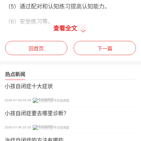
（5）通过配对和认知练习提高认知能力。
（6）安坐练习等。
查看全文
在具体的训练过程中，涉及到应名、互动、指物、眼
神对视、指令服从等多项基础训练。这些训练项目并
回首页
下一篇
不是独立进行的，而是穿插在一系列的游戏互动和教
学中，互为基础。在应名训练中，切忌频繁地呼唤孩
子。因为孩子容易在重复、无目的的呼名中产生强烈
热点新闻
的抗拒情绪，更加逃避互动。
小孩自闭症十大症状
吸引孩子的注意力。必要时也可以借助肢体辅助，比
2026-07-09 05:06
今日自闭症
如轻轻拍打孩子一下，或是走近孩子，帮助他调整注
小孩自闭症要去哪里诊断？
意力，看向教学者。
找到适合的强化物，比如通过孩子喜欢的食物、玩具
2026-07-06 20:02
今日自闭症
或游戏等，激发孩子的学习动机。
治疗自闭症的方法有哪些