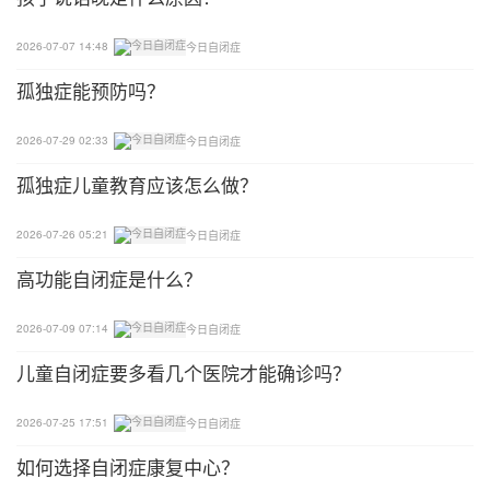
意力的集中度和稳定度。有的孩子上课的时候容易多
动，注意力分散，也是这个原因造成的。
2026-07-07 14:48
今日自闭症
孤独症能预防吗？
四、视觉学习能力不佳
2026-07-29 02:33
今日自闭症
一些自闭症儿童注意力不佳，是由于视觉动作发展不
足，阅读的时候跳字跳行。因为前庭觉会和动眼神经
孤独症儿童教育应该怎么做？
共同作用于视觉动作，如果前庭觉功能不足，在移动
2026-07-26 05:21
今日自闭症
过程中造成不顺畅、不精确、不稳定，就会造成阅读
障碍，产生跳字跳行。前庭觉的不足还会影响眼神对
高功能自闭症是什么？
视以及视觉注意力。有的孩子总是盯着红绿灯、盯着
闪烁的光线看，有的孩子总是东瞅瞅西瞅瞅，就是不
2026-07-09 07:14
今日自闭症
能专注地学习。
儿童自闭症要多看几个医院才能确诊吗？
2026-07-25 17:51
今日自闭症
如何选择自闭症康复中心？