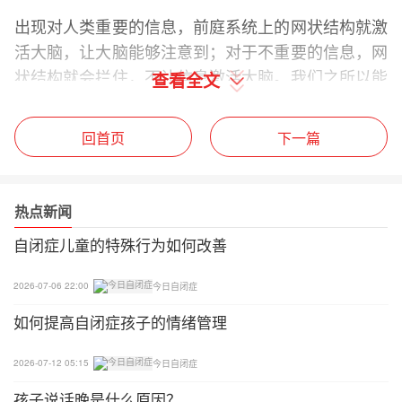
出现对人类重要的信息，前庭系统上的网状结构就激
活大脑，让大脑能够注意到；对于不重要的信息，网
状结构就会拦住，不让信息激活大脑。我们之所以能
查看全文
专注于某一件事，而不被其他环境所影响，是网状结
构在起作用。很多自闭症儿童的大脑激活不足，就会
回首页
下一篇
出现无精打采，注意力不集中的问题。有的孩子则是
大脑激活过度，孩子就会过度兴奋，出现注意力分
散。
热点新闻
三、姿势不协调
自闭症儿童的特殊行为如何改善
身体能够保持站立，是全身肌肉群的共同作用，这些
2026-07-06 22:00
今日自闭症
肌肉群的合作需要前庭的参与。一些自闭症儿童坐没
如何提高自闭症孩子的情绪管理
坐像，可能是由于前庭觉反应不足，也可能是前庭觉
和本体觉的合作（统合）不足，造成他们在保持姿势
2026-07-12 05:15
今日自闭症
过于疲劳，大脑就会不断发出休息的信号，影响到注
孩子说话晚是什么原因？