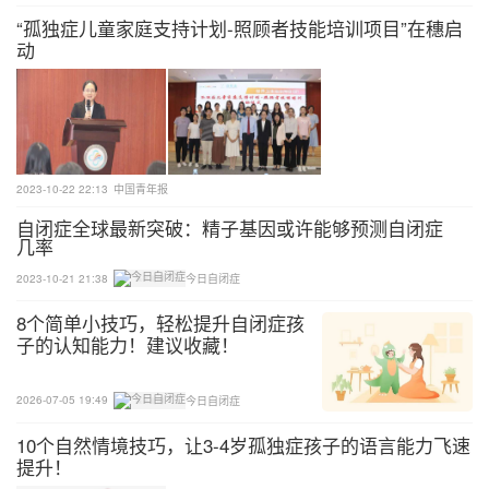
“孤独症儿童家庭支持计划-照顾者技能培训项目”在穗启
●自我监控执行过程的能力
动
执行功能大约从婴儿时期5个月时开始发展，直到25-
30岁才能成熟。
由此可见，执行功能是非常高阶且复杂的能力组合。
2023-10-22 22:13
中国青年报
虽然他发展的时间段拉得很长，但在学龄阶段仍需要
自闭症全球最新突破：精子基因或许能够预测自闭症
几率
具备相应的执行能力，才能很好地发展出自我管理。
2023-10-21 21:38
今日自闭症
执行功能有困难的常常会导致孩子无法很好的参与学
8个简单小技巧，轻松提升自闭症孩
校任务，就算是学会的知识，但总在考试时无法表现
子的认知能力！建议收藏！
出来。
2026-07-05 19:49
今日自闭症
当执行功能有困难时你可能会发现！
10个自然情境技巧，让3-4岁孤独症孩子的语言能力飞速
提升！
常见的问题表现