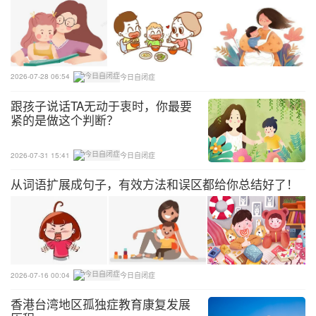
✔孩子似乎有拖延症，难以开始/或完成任务有困难
✔不知道事情的轻重缓急，常在不对的时间做不适合
的事
2026-07-28 06:54
今日自闭症
跟孩子说话TA无动于衷时，你最要
✔经常忘东忘西，忘记他们刚刚听到或读到的东西
紧的是做这个判断？
✔听话常常没听完整，或容易忽略的一些细节
2026-07-31 15:41
今日自闭症
✔当规则或惯例改变时就不知该怎么办，学习新东西
从词语扩展成句子，有效方法和误区都给你总结好了！
困难
✔无法将注意力从一项任务转移到另一项任务
✔过度情绪化，遇到挫折不知该怎么办或容易哭闹
2026-07-16 00:04
今日自闭症
✔难以组织想法，思考或语言多跳跃，无法很好的写
香港台湾地区孤独症教育康复发展