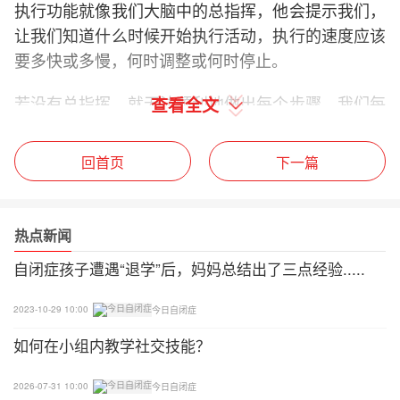
执行功能就像我们大脑中的总指挥，他会提示我们，
让我们知道什么时候开始执行活动，执行的速度应该
要多快或多慢，何时调整或何时停止。
若没有总指挥，就无法顺利地做出每个步骤。我们每
查看全文
天就使用这个能力来学习、工作和管理日常生活。
回首页
下一篇
执行功能也很大程度的影响到我们的：
●注意到环境中重要讯息的能力
热点新闻
●组织、规划和决定事情的优先级的能力
自闭症孩子遭遇“退学”后，妈妈总结出了三点经验.....
●开始任务并维持专注直到完成成任务
2023-10-29 10:00
今日自闭症
●理解不同的观点的能力
如何在小组内教学社交技能？
●在任务过程中调节情绪的能力
2026-07-31 10:00
今日自闭症