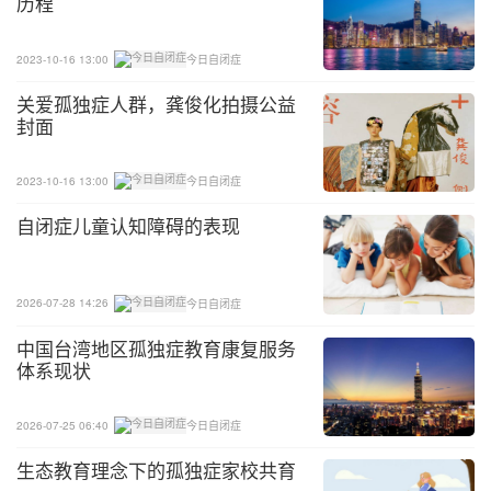
出来
历程
✔难以管理好自己的财物，弄丢物品、财物
2023-10-16 13:00
今日自闭症
关爱孤独症人群，龚俊化拍摄公益
✔难以管理自己的时间，经常需要人催或是迟到
封面
当你发现孩子有这些情况发生时，可以寻找作业治疗
2023-10-16 13:00
今日自闭症
师（OT)的协助！
自闭症儿童认知障碍的表现
2026-07-28 14:26
今日自闭症
中国台湾地区孤独症教育康复服务
体系现状
2026-07-25 06:40
今日自闭症
生态教育理念下的孤独症家校共育