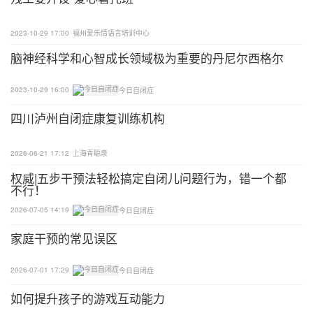
5、在学习和日常中：
2023-10-29 17:00
福州爱乐情语言培训中心
一是对于可能暴露在新鲜感下的事物，要提前做好心
脑神经科学和心智成长领域极为重要的丹尼尔西格尔
理建设，以免引起过度兴奋；
2023-10-29 16:00
今日自闭症
第二，培养学生的学习兴趣。
四川泸州自闭症康复训练机构
第三，培养纪律。自闭症儿童应该不断地被提醒从一
切开始，比如伸手，坐着，不偷东西，不抢东西，不
2026-06-21 17:12
上海青聪泉
捡脏东西吃，不碰别人的东西，不打扰别人。
权威|五步干预法轻松搞定自闭儿问题行为，错一个都
不行！
第四，采取丰富多彩的教学内容来培养他们的能力。
2026-07-05 14:19
今日自闭症
我们应该用与丰富多彩的图片相匹配的教材来吸引他
家庭干预的常见误区
们，并试图启发孩子独立思考。
2026-07-01 17:29
今日自闭症
第五，具体案例具体分析，多鼓励，多支持积极的行
如何提升孩子的游戏互动能力
为。