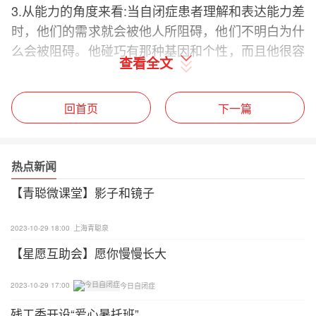
3.从能力的角度来看:当自闭症患者理解和表达能力差
时，他们的需求就会被他人所阻碍，他们不明白为什
么会被阻碍。他碰巧有那种基因和个性，而且他很容
查看全文
易发脾气。如果我们不了解自闭症儿童的真实意图，
或者误解了他，这也是值得思考的。
回首页
下一篇
特殊教育教师应该如何应对自闭症儿童的问题行为
1、早发现早治疗，以免形成习惯。
热点新闻
2、第一次是最重要的，告诉所有相关人员我是如何
【青聪微课堂】影子和镜子
处理的。
2023-10-29 18:00
上海青聪泉
3、坚持原则，有耐心，使用有效方法三个月以上。
【星愿互助会】愿你慢慢长大
4、问题行为得到有效处理后，还需要一段时间的巩
2023-10-29 17:00
今日自闭症
固。
残工委开设“爱心暑托班”