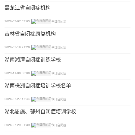
对于普通人来说，将信息的整体加工转换到局部加工
黑龙江省自闭症机构
能够很灵活的转换，但是对于自闭症儿童来说，由于
其偏好的局部信息加工方式，信息转换困难，所以才
2026-07-07 07:03
今日自闭症
会有“不听话”或是“听不懂话”的行为。当然我们我们
吉林省自闭症康复机构
家长也需要反思，是不是我们下达的指令方式不正
确，所以孩子才听不懂呢？而我们家长又该如何从0
2026-07-19 21:28
今日自闭症
～1帮助孩子突破“指令障碍”？
湖南湘潭自闭症训练学校
1
2023-11-08 06:00
今日自闭症
下达指令前，先获得孩子注意力
湖南株洲自闭症培训学校名单
孩子的注意力不在家长身上，自然会对家长的话“左
2026-07-27 17:44
今日自闭症
耳进右耳出”，所以获得孩子的注意力，是教学的第
湖北恩施、鄂州自闭症培训学校
一步。如何才能获得孩子的注意力？很简单，找到孩
子喜欢的玩具，孩子感兴趣的东西，都是吸引孩子注
2026-07-29 01:39
今日自闭症
意力的方法。