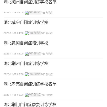
湖北随州自闭症训练学校名单
2
2023-11-08 04:00
今日自闭症
保持对视交流
湖北咸宁自闭症训练学校
家长在孩子发出指令前，要吸引孩子的注意力，把孩
2023-11-08 04:00
今日自闭症
子的注意力吸引过来了，那么接下来就是交流。和你
湖北黄冈自闭症培训学校
的孩子保持对视，让孩子能够看着你一字一句的发出
指令，并能观察你的动作，那么孩子就有可能完成指
2023-11-08 03:00
今日自闭症
令任务。
湖北荆州自闭症训练学校
3
2023-11-08 03:00
今日自闭症
和孩子说话尽量抓住重点
湖北孝感自闭症训练学校名单
比如，我们对孩子说：“帮妈妈拿包”，如果孩子抓不
2023-11-08 02:00
今日自闭症
住这条指令的重点，孩子可能会不明白，“妈妈是让
湖北荆门自闭症康复训练学校
我帮她？还是拿包？”，所以有时我们给孩子下达指