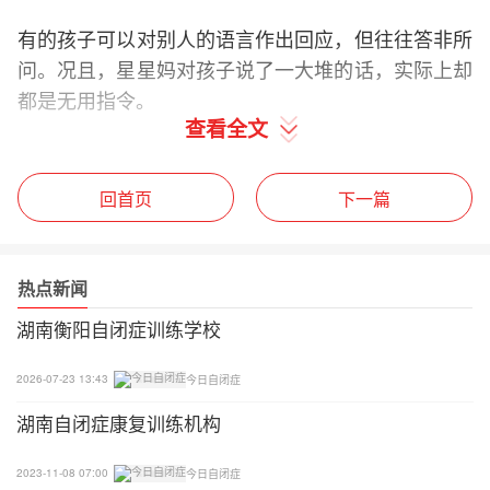
有的孩子可以对别人的语言作出回应，但往往答非所
问。况且，星星妈对孩子说了一大堆的话，实际上却
都是无用指令。
查看全文
什么是无用指令？通常我们星家长滔滔不绝的对孩子
讲了一大通话，孩子是听到了，但他们却听不懂父母
回首页
下一篇
究竟要表达的意思。比如“小火车、玩具箱、洗手、
吃饭”，一个句子包含的信息太多，对于理解能力不
强的自闭症儿童而言，无疑在讲天书。所以这也就是
热点新闻
为什么星星对星妈说的话不予理会的原因。最后星星
湖南衡阳自闭症训练学校
妈说了简单的指令星星却听懂了，这是准确指令。正
是因为口令简单准确，对于有言语障碍的孩子才会更
2026-07-23 13:43
今日自闭症
容易明白。
湖南自闭症康复训练机构
如何从0～1帮助孩子突破“指令障碍”
2023-11-08 07:00
今日自闭症