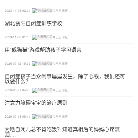
令时，不妨直接了当的说“拿包”，让孩子做一步动作
2023-11-08 02:00
今日自闭症
的指令。
湖北襄阳自闭症训练学校
4
2023-11-08 01:00
今日自闭症
让孩子重复指令内容
用“躲猫猫”游戏帮助孩子学习语言
如果孩子对家长发出的指令不理解，比如“把玩具放
2026-07-12 15:56
今日自闭症
在玩具箱”，我们一边给指令，先让孩子进行拿玩具
自闭症孩子当众闹事屡屡发生，除了心酸，我们还可
的动作，之后再问孩子下一步要做什么，等孩子重复
以做什么？
后再去做。
2026-06-21 04:28
今日自闭症
5
注意力障碍宝宝的治疗原则
给予及时辅助
2026-07-18 05:11
今日自闭症
为啥自闭儿总不肯吃饭？知道真相后的妈妈心疼流
给予及时辅助。当孩子听从家长的指令并完成任务
泪....