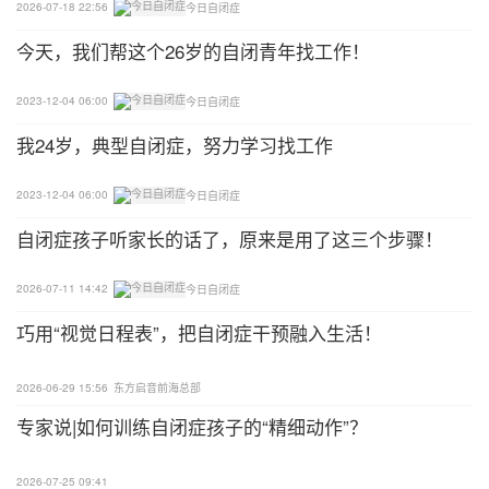
2026-07-18 22:56
今日自闭症
活的其他方面的正常表现”。美国精神医学学会2013
年出版的《精神障碍诊断与统计手册第5版》，也就
今天，我们帮这个26岁的自闭青年找工作！
是DSM-5，基于个体的社交障碍、兴趣狭隘和重复性
2023-12-04 06:00
今日自闭症
行为程度，列出了三种孤独症严重性水平。
我24岁，典型自闭症，努力学习找工作
一级孤独症的诊断标准包括了“启动社交互动存在困
难”、“对他人的社交示意有非典型或不成功的反应”、
2023-12-04 06:00
今日自闭症
“奇怪且显然不成功的交友尝试”，以及“能妨碍独立性
自闭症孩子听家长的话了，原来是用了这三个步骤！
的自我组织与计划上的困难”。二级孤独症的标准则
包括了“语言及非语言社会交流技巧上存在显著缺
2026-07-11 14:42
今日自闭症
陷”、“启动社交互动的能力有限”、“存在尤其奇怪的
巧用“视觉日程表”，把自闭症干预融入生活！
非语言交流”，以及“行为缺乏灵活性”、“应对变化有
困难”并且“转移注意力或行动有痛苦/困难”。三级孤
2026-06-29 15:56
东方启音前海总部
独症的标准包括“语言及非语言社会交流技巧上存在
专家说|如何训练自闭症孩子的“精细动作”？
严重缺陷，并且导致了功能上的严重损害”、“非常有
限的启动社交能力，以及对于社交示意有极少答
2026-07-25 09:41