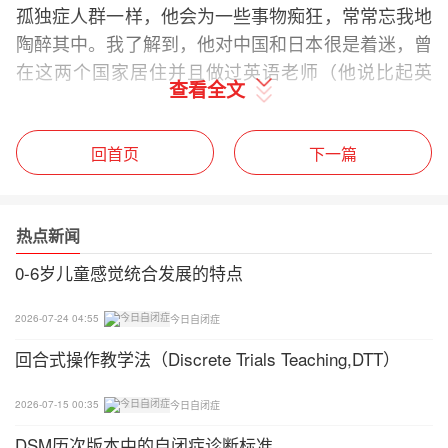
孤独症人群一样，他会为一些事物痴狂，常常忘我地
陶醉其中。我了解到，他对中国和日本很是着迷，曾
在这两个国家居住并且做过英语老师（他说比起英
查看全文
国，他在这两个国家更有舒适和被接受的感觉——借
由外国人的身份，他可以掩盖行为上会被人谴责的奇
怪之处）。我们在唐人街上散步的时候，他先是从街
回首页
下一篇
边商贩那里点了两个猪肉包子，又从超市里买了两小
瓶中国的白酒，嘴里说的话听起来很像流利的普通话
热点新闻
和粤语。
0-6岁儿童感觉统合发展的特点
除了他出色的语言能力，克莱门茨还对艺术电影以及
美国、英国、中国的嘻哈文化有广泛的了解。他杰出
2026-07-24 04:55
今日自闭症
的能力无疑与阿斯伯格综合症有关，但他并不把孤独
回合式操作教学法（Discrete Trials Teaching,DTT）
症视为馈赠。对他来说，孤独症使他的日常生活更加
艰难。如果没有孤独症，有些事情分明是他可以处理
2026-07-15 00:35
今日自闭症
的。
DSM历次版本中的自闭症诊断标准