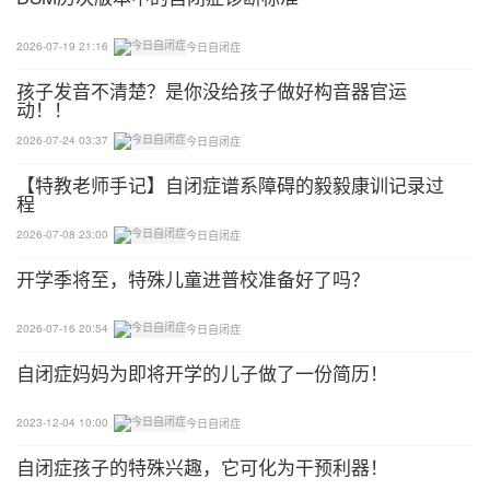
他说，“我并不知道社交暗示为何物，也不能理解人
2026-07-19 21:16
今日自闭症
们的肢体语言。我看不上那些肤浅的谈天说地，也因
孩子发音不清楚？是你没给孩子做好构音器官运
此在没有意识到的情形下冒犯了许多人。通常，别人
动！！
和我的对话非常单调，因为我常常把话题直接引向我
2026-07-24 03:37
今日自闭症
的兴趣所在，也由于我无法考虑到他们是否感兴趣，
对方总是不得不承受过载的信息。但我已经在学着调
【特教老师手记】自闭症谱系障碍的毅毅康训记录过
程
整了。”
2026-07-08 23:00
今日自闭症
这个问题导致克莱门茨很难建立并维系人际关系，而
开学季将至，特殊儿童进普校准备好了吗？
找女朋友就更难了：他告诉我，对于像他一样的孤独
症人群来说，“和别人发生性关系的机会渺茫，而找
2026-07-16 20:54
今日自闭症
到长期的性伴侣则近乎不可能。”
自闭症妈妈为即将开学的儿子做了一份简历！
克莱门茨独自住在剑桥旁边的一个合租房里，通过做
2023-12-04 10:00
今日自闭症
德语-英语翻译谋生；但是对于他在孤独症“谱系”另一
自闭症孩子的特殊兴趣，它可化为干预利器！
端的弟弟杰克来说，生活是截然不同的。