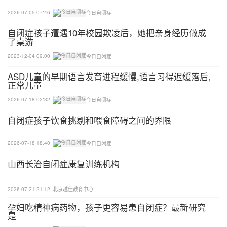
2026-07-05 07:46
今日自闭症
“杰克不像我们一样能够用语言交流。”克莱门茨在20
18年个人出版的书《孤独症兄弟：两条通往成年的不
自闭症孩子遭遇10年校园欺凌后，她把亲身经历做成
了桌游
寻常之路》（The Autistic Brothers：Two Unconvent
ional Paths to Adulthood）中写道：
2023-12-04 09:00
今日自闭症
ASD儿童的早期语言发育进程缓慢,语言习得迟缓落后,
“（杰克）能说出单字和基本词组，但他不太能不假
正常儿童
思索地说出句子……（他）永远不可能像一个正常的
2026-07-18 02:32
今日自闭症
成人一样生活。他这辈子都需要专门的护理，包括得
自闭症孩子饮食挑剔和喂食障碍之间的界限
有人给他擦屁股。他永远不会有工作、房子、车、或
是像我们一样的家庭。我们都深爱着他，但同时我们
2026-07-18 18:40
今日自闭症
又不得不咽下事实的苦果。这太让人难以接受。”
山西长治自闭症康复训练机构
孤独症谱系障碍这种情况，或者说这一系列情况的特
2026-07-21 21:12
北京越佳教育中心
点是社会交往和交流上的困难、兴趣上的狭窄、重复
性行为以及敏感的感官。正如美国国立精神卫生研究
孕妇吃精神病药物，孩子更容易患自闭症？最新研究
是
院所说，这些都“有损于一个人在学校、工作、和生