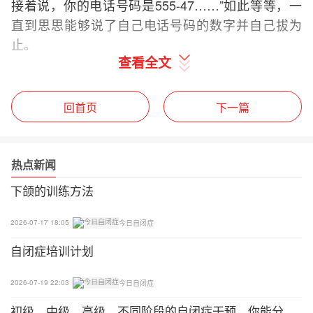
接着说，你的电话号码是555-47……”如此等等，一
直到思思能够说了自己电话号码的数字并自己拔为
止。
查看全文
这里，王艳将命名数字的维持任务同学习自己电话的
号码的数字组合这一新的获得任务结合起来。注意，
回首页
下一篇
王艳同丹丹的简短的交谈也是一种愉快的维持活动。
此外，诸如这一学习任务的长时间的任务，最好是将
各种尝试分布在几天进行。通过这种方式，王艳就能
热点新闻
教思思一些重要的技能，同时提高思思成功的机会，
下颌的训练方法
并因此维持其动机。下面一个例子与这个例子形成鲜
明的对比。
2026-07-17 18:05
今日自闭症
A.坏的例子
自闭症培训计划
思思已经学会了认读数字，现在他的妈妈王艳想让他
2026-07-19 22:03
今日自闭症
学习自己电话的号码。她说：“你的电话号码是555-4
初级、中级、高级，不同阶段的自闭症干预，你能分