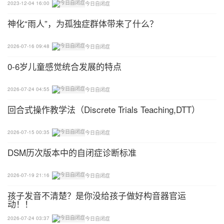
瑰”。王强说“莎拉好孩子”。王强指着另外一朵玫瑰
2023-12-04 16:00
今日自闭症
问：“这是一朵什么花？”莎拉说：“玫瑰。”王强说：
神化“雨人”，为孤独症群体带来了什么？
“莎拉好孩子！”并让她摘下这朵玫瑰。
2026-07-16 09:48
今日自闭症
接着，王强指着一朵水仙花问：“那是一朵什么花
0-6岁儿童感觉统合发展的特点
呀？”莎拉说：“玫瑰”。王强说：“不对，莎拉，那是
水仙花”。他指着另外一朵水仙花，问：“那是什么花
2026-07-24 04:55
今日自闭症
呀？”莎拉说“水仙”，王强让莎拉摘下了这朵花。然
回合式操作教学法（Discrete Trials Teaching,DTT）
后，王强指着一朵雏菊问：“那是什么花？”，莎拉开
始感到嘀咕并开始感到不安。
2026-07-15 00:35
今日自闭症
在这一例子当中，王强没有将维持性任务同获得任务
DSM历次版本中的自闭症诊断标准
穿插在起来。其结果是，莎拉萨产生挫折感，并感到
2026-07-19 21:16
今日自闭症
在花园里散步并不令人愉快。在以后的日子里，当王
强要再次带莎拉去花园时，她试图完全回避这一经
孩子发音不清楚？是你没给孩子做好构音器官运
动！！
验。
2026-07-24 03:37
今日自闭症