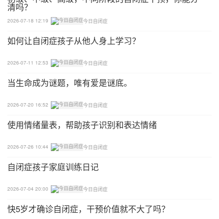
713.你能说吗？说5-5-5-4-7-1-3."思思说"1-3"王艳
清吗？
说"7-1-3."直到思思感到受挫折，并开始咬手指为
2026-07-18 12:19
今日自闭症
止。为了使思思不咬手指，王艳中止了教学.
如何让自闭症孩子从他人身上学习？
此处，王艳不断地用获得任务训练思思，而没有穿插
2026-07-11 12:53
今日自闭症
维持任务。思思很快丧失了继续从事这一困难任务的
当生命成为谜题，唯有爱是谜底。
动机，并开始从事破坏性的、自我伤害的行为。其结
果是，王艳不得不中止教学。
2026-07-20 16:52
今日自闭症
B.好的例子
使用情绪量表，帮助孩子识别和表达情绪
莎莎爱花，她的父亲王强决定教她一些她最喜爱的花
2026-07-26 10:44
今日自闭症
的名字。王强决定使用莎莎有关颜色的知识来激发其
自闭症孩子家庭训练日记
学习花名的动机。当他们在花园里散步时，王强指着
玫瑰说道：“什么颜色？”莎莎说道：“红色”，并获准
2026-07-04 20:00
今日自闭症
摘了一朵玫瑰。接着，王强指着另一朵玫瑰，并说
快5岁才确诊自闭症，干预价值就不大了吗？
道：“这是什么花？”，并鼓励她说“玫瑰”。