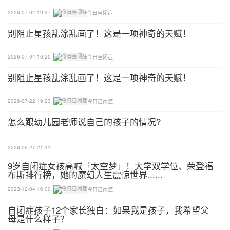
2026-07-04 19:37
今日自闭症
当莎莎说了以后，同样也得到了这朵玫瑰。接着，王
强指着黄水仙问：“什么颜色？”莎莎说：“黄色”，并
别阻止星孩乱涂乱画了！这是一项神奇的天赋！
得到了这支水仙。王强接着指着水仙花问：“这是什
2026-07-04 16:20
今日自闭症
么花呀？”，同时鼓励莎莎说黄水仙。在莎莎说了之
后，她同样摘到了这支花。
别阻止星孩乱涂乱画了！这是一项神奇的天赋！
这同样是一个将维持任务（颜色命名）穿插在更为困
2026-07-22 19:23
今日自闭症
难的获得任务（花的命名）之中的出色例子。这一例
怎么跟幼儿园老师说自己的孩子的情况?
子也还表明，语言训练也同日常活动相结合，可以增
加父母和孩子对学习训练的乐趣。
2026-06-27 21:31
9岁自闭症女孩高喊「太空梦」！大学双学位、荣登福
B.坏的例子
布斯排行榜，她的魔幻人生震惊世界......
2023-12-04 16:00
今日自闭症
莎莎爱花，她的父亲王强决定教她一些她最喜爱的花
的名字。当他们在花园里散步时，王强指着玫瑰问
自闭症孩子12个家长独白：如果我是孩子，我希望父
母是什么样子？
道：“那是什么花？”他鼓励莎拉说“玫瑰”。莎拉说“玫