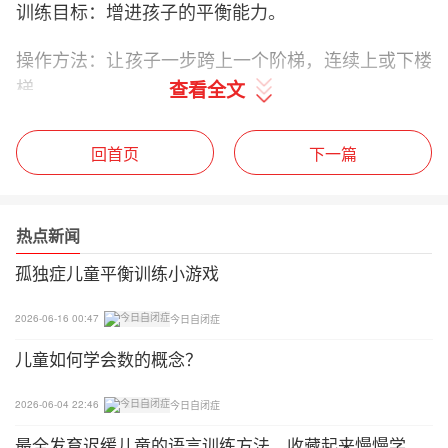
训练目标：增进孩子的平衡能力。
操作方法：让孩子一步跨上一个阶梯，连续上或下楼
梯。
查看全文
起初，家长可以站在孩子前面或后面，伸出双臂或双
回首页
下一篇
手的拇指，让孩子抓住后拉孩子上楼梯;也可以家长
把左手手臂或拇指抬高，右手手臂或拇指则在孩子右
侧腰间的位置，让孩子在搀扶下自己平衡用力上下楼
热点新闻
梯;慢慢的，家长可以只用一只手协助孩子，并在最
孤独症儿童平衡训练小游戏
后完全撤销协助。
5.金鸡独立
2026-06-16 00:47
今日自闭症
儿童如何学会数的概念？
训练目标：锻炼孩子的身体平衡能力。
2026-06-04 22:46
今日自闭症
操作方法：让孩子扶着椅子或家长手握的棒子单脚站
最全发育迟缓儿童的语言训练方法，收藏起来慢慢学
立约5秒。