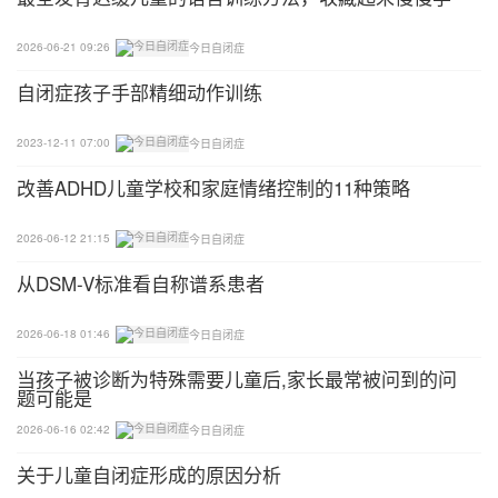
家长可以先手把手地教孩子用双手扶着椅子的靠背，
2026-06-21 09:26
今日自闭症
提起孩子的一条腿悬空约5秒，然后放下。过程中用
自闭症孩子手部精细动作训练
简单的语言告诉孩子怎么做，如：“抬腿!”、“放下!”;
2023-12-11 07:00
今日自闭症
慢慢的，让孩子自己尝试5秒内(可用数数提醒他)不
改善ADHD儿童学校和家庭情绪控制的11种策略
要把脚放下;
2026-06-12 21:15
今日自闭症
孩子完全掌握了技能后，还可以改用棒子。方法就是
从DSM-V标准看自称谱系患者
家长双手握住棒的两端，让孩子抓住中间重复前面的
步骤。
2026-06-18 01:46
今日自闭症
6.走直线
当孩子被诊断为特殊需要儿童后,家长最常被问到的问
题可能是
训练目标：提升孩子身体对平衡能力的控制。
2026-06-16 02:42
今日自闭症
关于儿童自闭症形成的原因分析
操作方法：在地板上用不粘胶粘一条2米长10厘米宽