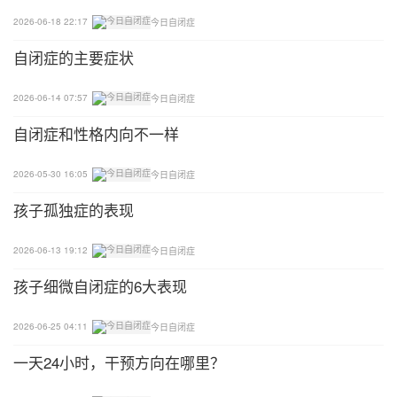
的线条让孩子在线条上走。
2026-06-18 22:17
今日自闭症
开始时可以让孩子只走一半的距离，允许偶尔走出界
自闭症的主要症状
外;然后逐渐要求孩子走完全程，尽量不要走出界
外。
2026-06-14 07:57
今日自闭症
自闭症和性格内向不一样
2026-05-30 16:05
今日自闭症
孩子孤独症的表现
2026-06-13 19:12
今日自闭症
孩子细微自闭症的6大表现
2026-06-25 04:11
今日自闭症
一天24小时，干预方向在哪里？