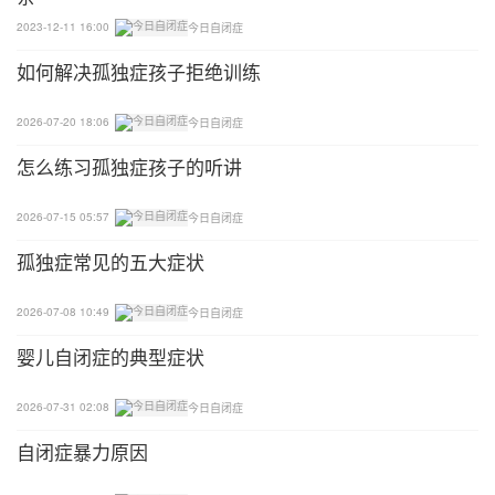
而且，这个时期，孩子还没有来自学校学习知识等方
2023-12-11 16:00
今日自闭症
面的负担，我们更有时间对他们进行行为、社交、语
如何解决孤独症孩子拒绝训练
言等方面进行大量的训练。
2026-07-20 18:06
今日自闭症
可控性更强，干预效果越好
怎么练习孤独症孩子的听讲
首先，孩子的年龄越小，就越容易对孩子进行个性化
2026-07-15 05:57
今日自闭症
的干预。
孤独症常见的五大症状
在孩子发育早期，因为大家都不知道应该如何帮助孩
子，那么很可能大家对孩子的反应都不一致，这样往
2026-07-08 10:49
今日自闭症
往会使孩子感到困扰，增加学习障碍。实施一致干预
婴儿自闭症的典型症状
计划，加上老师和家长之间互相合作，孩子会有更大
的机会在较短的时间里掌握新技能。
2026-07-31 02:08
今日自闭症
自闭症暴力原因
其次，孩子的年龄越小，干预的环境就越容易控制。