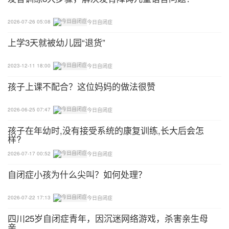
学习技能，通过游戏或玩耍的时间，就可以从日常生
活和游戏中学习到所需的新技能。
2026-07-26 05:08
今日自闭症
上学3天就被幼儿园“退货”
更容易缩小与普通孩子的差距
我们对孩子实行早期干预，相信很多家长的目标都是
2023-12-11 18:00
今日自闭症
希望孩子可以达到正常孩子的发育水平。
孩子上课不配合？这位妈妈的做法很赞
首先，孩子在小龄时期，他的学习能力比较强，在关
2026-06-25 07:47
今日自闭症
键时期扩展孩子的学习能力，就可能为他以后的成长
孩子在年幼时,没有接受系统的康复训练,长大后会怎
发展提供了更大的机会和空间，也更容易缩小孩子发
样?
展的差距。
2026-07-17 00:52
今日自闭症
同时，在幼儿时期，普通孩子的能力，和所需要学习
自闭症小孩为什么尖叫？如何处理？
的技能都还较为浅显，自闭症孩子和同龄孩子的能力
2026-07-22 17:13
今日自闭症
差别还不太大，那么干预的内容相对也较为简单，孩
子学习进步的速度会更快。
四川25岁自闭症青年，因沉迷网络游戏，杀害亲生母
亲