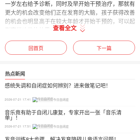
一岁左右给予诊断，同时及早开始干预治疗，那就有
更大的机会改变他们正在发育的大脑，孩子获得改善
的机会也明显高于在较大年龄才开始干预的，可以起
查看全文
到事半功倍的效果。
孩子性格和习惯形成的关键时期
回首页
下一篇
通常来说，2-6岁，是孩子性格和习惯形成的关键时
期。
热点新闻
孩子的年龄越小，性格还没有完全成型，也没有习得
感统失调和自闭症如何辨别？进来做笔记吧！
根深蒂固不好改正的负面行为，这时越容易通过自然
的方式学习技能，缩小与普通孩子发展的差距。就像
2026-07-21 17:41
今日自闭症
一座大楼，在它根基未稳的时候，给它加固地基，远
音乐竟有助于自闭儿康复，专家开出一张「音乐清
单」！
比它已经拔地而起的时候去加固地基要容易的多。
2026-07-21 17:51
今日自闭症
这个时候可以通过早期干预，孩子可以以自然的方式
发音训练8大步骤，解决发育障碍儿童语言问题！