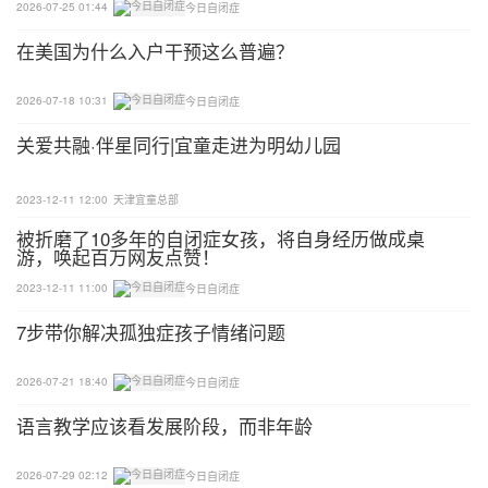
在孩子还不会坐的时候，他接触的世界只有手边和视
2026-07-25 01:44
今日自闭症
线所及的地方。当孩子学会爬时，他所接触的环境会
在美国为什么入户干预这么普遍？
扩大到可以供他爬行的地方。当孩子可以站起来行走
的时候，他能看到的世界则会比爬行时更上一个高
2026-07-18 10:31
今日自闭症
度。
关爱共融·伴星同行|宜童走进为明幼儿园
随着孩子年纪越大，他能接触的世界越广阔，越不利
2023-12-11 12:00
天津宜童总部
于我们控制干预环境。而且，孩子在熟悉，舒适的环
被折磨了10多年的自闭症女孩，将自身经历做成桌
境里更容易学习，练习学习到的新技能，建立学习和
游，唤起百万网友点赞！
成长的良性循环。最后，孩子也能把学到的新技能运
2023-12-11 11:00
今日自闭症
用到其他环境中去。
7步带你解决孤独症孩子情绪问题
2
2026-07-21 18:40
今日自闭症
早期干预需要遵循哪些原则？
语言教学应该看发展阶段，而非年龄
发现异常就可以开始干预
2026-07-29 02:12
今日自闭症