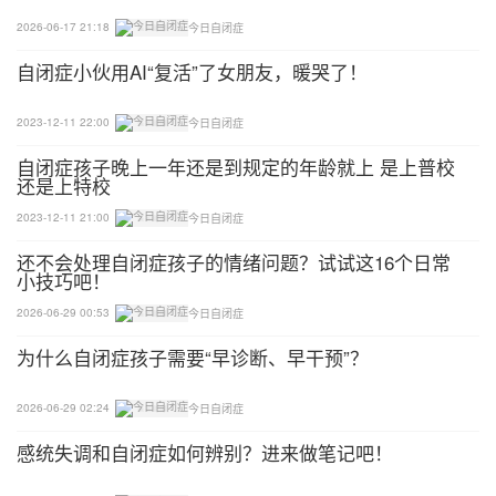
(三)大小便习惯训练
2026-06-17 21:18
今日自闭症
1、掌握大小便程序。
自闭症小伙用AI“复活”了女朋友，暖哭了！
2、教育孩子把排便意思表达出来。
2023-12-11 22:00
今日自闭症
自闭症孩子晚上一年还是到规定的年龄就上 是上普校
3、纠正随地大小便的习惯。
还是上特校
4、纠正小便次数及大便无规律。
2023-12-11 21:00
今日自闭症
还不会处理自闭症孩子的情绪问题？试试这16个日常
(四)训练洗手、洗脸
小技巧吧！
2026-06-29 00:53
今日自闭症
1、方法：工序分解法、图片提示法
为什么自闭症孩子需要“早诊断、早干预”？
2、注意点：
2026-06-29 02:24
今日自闭症
(1)动作正确时，要及时予以强化。
感统失调和自闭症如何辨别？进来做笔记吧！
(2)适当提示，并逐渐减少提示，直到他掌握整个行