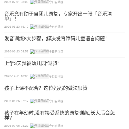
2026-07-01 08:03
今日自闭症
为为止。
音乐竟有助于自闭儿康复，专家开出一张「音乐清
单」！
(3)养成节约用水的好习惯。
2026-06-23 15:10
今日自闭症
三、安全教育
发音训练8大步骤，解决发育障碍儿童语言问题！
1、妥善处理，安排有关设备：电器、尖角用具、细
2026-06-23 08:53
今日自闭症
小的物件、药品摆放
上学3天就被幼儿园“退货”
2、及时处理突发事件
2023-12-11 18:00
今日自闭症
四、融入社会走出家庭走进社区走入社会
孩子上课不配合？这位妈妈的做法很赞
五、训练中的注意事项
2026-06-25 07:47
今日自闭症
(一)一致性(二)注重生活情境(三)合理强化(四)反复练
孩子在年幼时,没有接受系统的康复训练,长大后会怎
样?
习
2026-07-06 03:22
今日自闭症