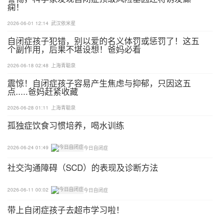
痫！
注意点1、衣服、裤子有的前后之分;鞋袜有左右之分
2026-06-01 12:14
武汉依米星
自闭症孩子犯错，别以爱的名义体罚或惩罚了！这五
2、适当的提示与帮助。
个副作用，后果不堪设想！爸妈必看
2026-06-18 02:48
上海青聪泉
3、给予及时的强化。
震惊！自闭症孩子容易产生焦虑与抑郁，只因这五
点.....爸妈赶紧收藏
(二)饮食自理训练
2026-06-28 01:11
上海青聪泉
1、训练饮食技能：勺子、筷子、咀嚼、吞咽……
孤独症饮食习惯培养，喝水训练
2、改善进食习惯：限制零食、防止乱跑、进食速度
2026-06-24 01:49
今日自闭症
慢……
社交沟通障碍（SCD）的表现及诊断方法
3、纠正偏食习惯：控制零食、尝试新的食品、烹调
2026-06-11 00:02
今日自闭症
4、养成进食礼仪：洗手、不抓别人碗里的饭菜
带上自闭症孩子去超市学习啦！