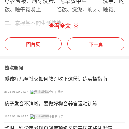
穿衣叠被、刷牙洗脸、吃早餐中午―――洗手、吃
饭、睡午觉晚上―――吃饭、洗澡、刷牙、睡觉。
二、掌握基本的生活技能
查看全文
(一)穿脱衣物训练
回首页
下一篇
方法：工序分解法(顺序法、倒序法)
例：穿鞋第一步：帮其穿上鞋，让孩子扣上或把鞋带
热点新闻
系上;
孤独症儿童社交如何教？收下这份训练实操指南
第二步：让孩子把穿到脚跟的鞋穿上;
2026-06-29 21:34
今日自闭症
第三步：让孩子把脚尖已伸进鞋里的鞋穿上;
孩子发音不清晰，要做好构音器官运动训练
第四步：帮其穿上一只鞋，让孩子穿另一只;
2026-06-19 15:55
今日自闭症
第五步：把鞋放在孩子面前，让他自己穿上。
警惕，科学家发现自闭症顶级风险基因还将诱发癫