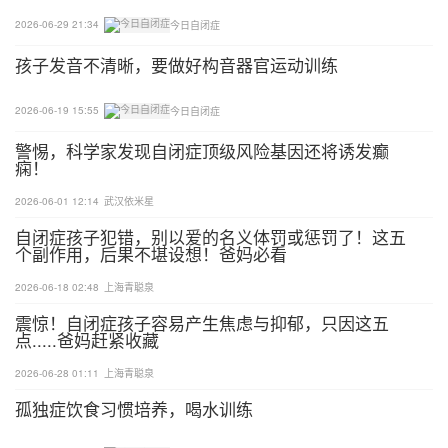
2026-06-29 21:34
今日自闭症
孩子发音不清晰，要做好构音器官运动训练
2026-06-19 15:55
今日自闭症
警惕，科学家发现自闭症顶级风险基因还将诱发癫
痫！
2026-06-01 12:14
武汉依米星
自闭症孩子犯错，别以爱的名义体罚或惩罚了！这五
个副作用，后果不堪设想！爸妈必看
2026-06-18 02:48
上海青聪泉
震惊！自闭症孩子容易产生焦虑与抑郁，只因这五
点.....爸妈赶紧收藏
2026-06-28 01:11
上海青聪泉
孤独症饮食习惯培养，喝水训练