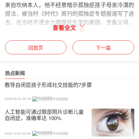
来自坎纳本人。他不经意暗示孤独症孩子母亲冷漠的
提法，被当时《时代》周刊的孤独症专题报道写了进
去。在当时不遗余力倡导优生学的美国，责备父母，
查看全文
尤其是责备母亲，似乎能引起更广泛的社会关注与共
鸣。
回首页
下一篇
《InaDifferentKey》的作者JohnDonvan（2016）提
到，在此情况下，坎纳并没坚持他最初对孤独症为先
天性的信念，而是退缩了。自那时起，“冰箱母亲的
热点新闻
神话在世界上流传开来”。
教导自闭症孩子形成社交技能的7步骤
不过，到1969年，在美国孤独症儿童家长大会一次
2026-06-20 20:19
今日自闭症
演讲中，坎纳说：“在此，我正式宣布你们作为父母
人工智能可通过眼部照片诊断儿童
无过。”但在他1979年版的教科书《儿童精神病学》
自闭症，准确率达 100%
中又指出，儿童精神分裂症（那个年代同于孤独症的
名词，坎纳认为先患孤独症，再转发为精神分裂症）
2023-12-24 22:29
今日自闭症
的发生与父母态度的关系比遗传背景更密切相关。坎