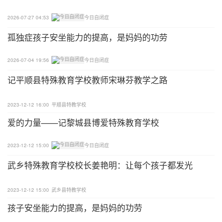
质疑，其影响甚至延续到21世纪。
2026-07-27 04:53
今日自闭症
1964年，有一位孤独症儿子的心理学家伯纳德·里姆
孤独症孩子安坐能力的提高，是妈妈的功劳
兰（BernardRimland）出版了《婴儿孤独症：综合
征及其对行为神经理论的影响》一书，这本书标志着
2026-07-04 19:56
今日自闭症
对孤独症病因的一种相反解释，并直接抨击了冰箱母
记平顺县特殊教育学校教师宋琳芬教学之路
亲假说。随后有研究提出质疑，认为贝氏当初发表的
关于孤独症矫治的论文造假，而且入组的孩子根本不
2023-12-12 16:00
平顺县特教学校
符合孤独症诊断标准。
爱的力量——记黎城县博爱特殊教育学校
不过，Bettelheim自1960年代至70年代期间，在孤独
2023-12-12 15:00
今日自闭症
症、儿童精神病学和精神分析等领域享有很高的国际
武乡特殊教育学校校长姜艳明：让每个孩子都发光
声誉，他成为那个时代被公众推崇的儿童精神医学界
的“神”，他的著书及褒扬评论铺天盖地。贝氏可能猜
2023-12-12 15:00
武乡县特教学校
对了一些苗头，孤独症儿童可能有一个看起来冷漠或
孩子安坐能力的提高，是妈妈的功劳
疏远的父母，但这不是孩子发生孤独症的原因（Yoo
n,2020)。