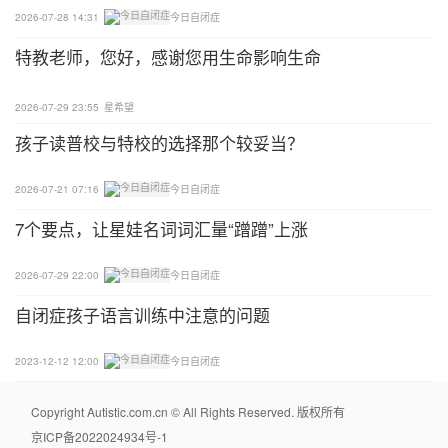
2026-07-28 14:31
今日自闭症
然而“花无百日红，人无千日好”。到头来，贝氏因涉
特教老师，您好，感谢您用生命影响生命
嫌学术证书造假、虐待患者、剽窃等指控，以及其机
构和学术缺乏监督等原因，其大部分工作在他去世后
2026-07-29 23:55
星希望
名誉扫地，声名狼藉。
孩子读普校与特校的选择那个较妥当？
贝氏晚年一直受抑郁症的困扰。到了1990年，贝氏
2026-07-21 07:16
今日自闭症
因丧偶、身体健康状况不佳、中风后认知受损、偏瘫
7个要点，让星娃名词词汇量“蹭蹭”上涨
等折磨，最后用塑料袋套头窒息而自杀身亡。
2026-07-29 22:00
今日自闭症
静老师说
自闭症孩子语言训练中注意的问题
金无足赤，人无完人。再伟大的科学先驱，也会在认
知和观点上出现瑕疵。但瑕不掩瑜，坎纳对孤独症研
2023-12-12 12:00
今日自闭症
究方面的杰出贡献是世界公认的。
Copyright Autistic.com.cn © All Rights Reserved. 版权所有
虽然坎纳首先提出了“冰箱妈妈”一词，其后还是Bette
京ICP备2022024934号-1