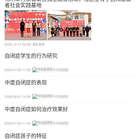
国。
者社会实践基地
贝氏于1944年被聘为芝加哥大学问题儿童矫治学校
主任一职，他认为这些孩子与父母“隔离”开来，有助
于康复矫治。由此将孤独症是因“冰箱母亲”所致的个
人信念升到极致。早在1943年，贝氏发表了关于他
2023-12-17 22:50
浦东发布
在集中营经历的论文《极端情况下的个人和群体行
自闭症学生的行为研究
为》，该论文还受到艾森豪威尔等人的高度评价。他
将个人经历与“冰箱母亲”挂钩来解释，也就不足为怪
2026-07-05 17:05
今日自闭症
了。
中度自闭症的表现
贝氏和一些精神分析学家强调和支持孤独症是冷漠、
2026-06-21 14:26
今日自闭症
疏远和排斥的母亲的产物的解释。那时，该学派基本
中度自闭症如何治疗效果好
掌控了解释孤独症病因的话语权，却极少用生物学病
因予探究和解释。于是，“冰箱母亲”理论被医学界所
2026-07-23 11:42
今日自闭症
广泛接受，出版的许多文章和书籍都将孤独症归咎于
母亲缺乏关爱，这在20世纪中后期基本没受到过太多
自闭症孩子的特征