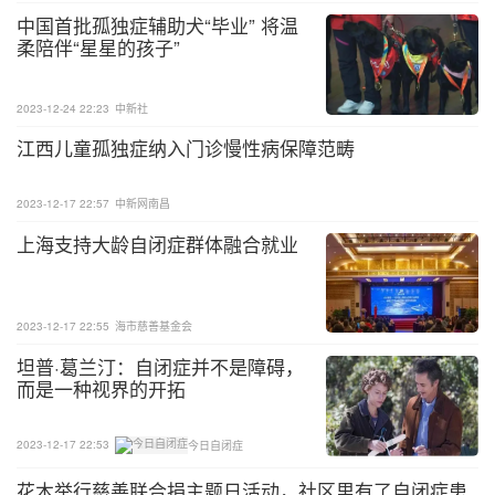
中国首批孤独症辅助犬“毕业” 将温
纳的观点似乎在犹豫不决中徘徊。
柔陪伴“星星的孩子”
“冰箱母亲”理论变得声名狼藉，则是与美国的布鲁诺.
贝特尔海姆（BrunoBettelheim）1967年出版一本关
2023-12-24 22:23
中新社
于孤独症的专著：《空心堡垒：婴儿孤独症和自我的
江西儿童孤独症纳入门诊慢性病保障范畴
诞生》有关。该书中重点阐述了孤独症的发病与母亲
的养育冷漠有关，将“冰箱母亲”理论推至顶峰。
2023-12-17 22:57
中新网南昌
上海支持大龄自闭症群体融合就业
贝氏在该书中将孤独症比作集中营里的囚犯，囚犯的
困境与导致儿童孤独症和精神分裂症的区别在于，儿
童没获得发展出个性与自我的机会（见前文：母亲的
2023-12-17 22:55
海市慈善基金会
养育冷漠和排斥会导致孩子患孤独症吗？）。
坦普·葛兰汀：自闭症并不是障碍，
而是一种视界的开拓
作为奥地利籍犹太人的贝氏二战期间确被关押达豪集
中营中，遭遇过非人处置。后来希特勒庆祝生日（19
2023-12-17 22:53
今日自闭症
39年4月）宣布大赦，贝氏获释离开欧洲入籍了美
花木举行慈善联合捐主题日活动，社区里有了自闭症患