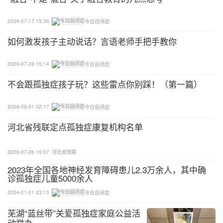
已认证 区域：山西忻州市 成立日期：2012-09-06 创
2026-07-17 15:36
今日自闭症
始人：事业单位 机构性质：公办特殊学校 | 事业单位
如何激发孩子主动说话？言语老师手把手教你
原平市特殊教育学校位于山西省原平市城区永康北路
2026-07-28 15:14
今日自闭症
东、小康街北侧，创建于2012年，是山西省原平市
唯一一所全日制九年义务教育的公办特殊教育学校。
不会跟孤独症孩子玩？这些雷点你别踩！（第一篇）
原平市震宇特殊教育学校
2026-08-01 02:17
今日自闭症
河北省残联定点孤独症康复机构名单
已认证 区域：山西忻州市 成立日期：2019-11-14 创
始人：田春鱼 机构性质：民办康复机构 | 民办特殊学
2026-07-26 16:07
河北省残联
校
2023年全国各地神经发育障碍患儿2.3万余人，其中确
诊孤独症儿童5000余人
原平市震宇特殊教育学校前身是原平市震宇聋儿语训
2024-01-01 23:13
今日自闭症
部，创办于2006年，是该市创建最早的语训部。201
0年获批残联定点康复机构，并备案于该市民政局。2
芜湖“蓝丝带”关爱孤独症家庭公益活
动举办