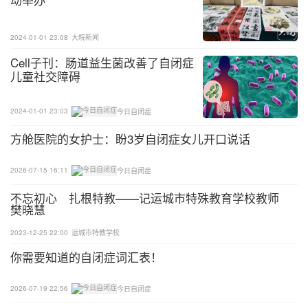
019年得到市教育科技局支持，成立了现在的原平市
震宇特殊教育学校。
2024-01-01 23:08
大皖新闻
忻州市特殊教育学校
Cell子刊：肠道益生菌改善了自闭症
儿童社交障碍
已认证 区域：山西忻州市 成立日期：2021-09-06 创
始人：事业单位 机构性质：公办融合学校 | 事业单位
2024-01-01 23:03
今日自闭症
方舱医院的女护士：盼3岁自闭症女儿开口说话
忻州市特殊教育学校位于山西省忻州市忻府区城内学
道东街30号，创建于1976年，隶属于忻州市教育
2026-07-15 16:11
今日自闭症
局，是一所九年制义务教育的公办特殊教育学校。
不忘初心 扎根特教——记运城市特殊教育学校教师
樊晓慧
忻州市残疾人联合会
2023-12-25 22:00
运城市特教学校
已认证 区域：山西忻州市 成立日期：1989-09-06 创
你需要知道的自闭症词汇表！
始人：事业单位 机构性质：事业单位
2026-07-19 22:56
今日自闭症
忻州市残疾人联合会于1989年10月经忻州市委、市