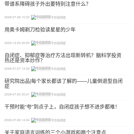
政府批准成立，属人民团体，是参照公务员管理的正
带谱系障碍孩子外出要特别注意什么？
处级全额事业单位。
2026-07-28 10:23
今日自闭症
用奥卡姆剃刀检验读星星的少年
2023-12-25 20:00
今日自闭症
自闭症、抑郁症等治疗方法出现新转机？脑科学投资
热还是资本炒作？
2026-07-27 13:32
今日自闭症
研究院出品|每个家长都该了解的——儿童倒退型自闭
症
2026-07-20 20:21
今日自闭症
干预时能“夸”到点子上，自闭症孩子想不进步都难！
2026-07-06 14:04
今日自闭症
关于家庭语言训练的三个小游戏和两个注意点