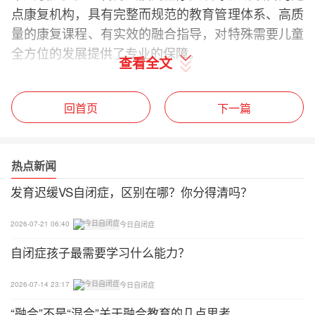
点康复机构，具有完整而规范的教育管理体系、高质
量的康复课程、有实效的融合指导，对特殊需要儿童
全方位的发展提供了专业的保障。
查看全文
原平市星阳康复中心
回首页
下一篇
已认证 区域：山西忻州市 成立日期：2019-10-20 创
始人：陈果凤 机构性质：民办康复机构
热点新闻
山西省原平市星阳康复中心是由原平市启航幼儿园与
发育迟缓VS自闭症，区别在哪？你分得清吗？
原平市星阳康复中心共同打造的一所现代化康复中
心，旨在为广大发育迟缓，语言障碍，注意力缺陷，
2026-07-21 06:40
今日自闭症
自闭症谱系障碍等儿童提供个性化训练，主要采用A
自闭症孩子最需要学习什么能力？
BA应用行为分析法并辅以感觉统合训练，带给有
特殊需求儿童更专业更有效的帮助
2026-07-14 23:17
今日自闭症
原平市特殊教育学校
“融合”不是“混合”关于融合教育的几点思考