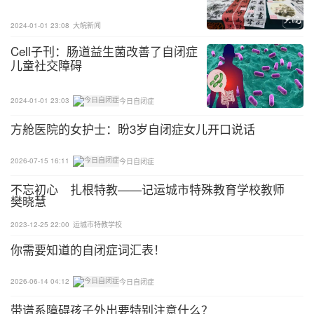
2024-01-01 23:08
大皖新闻
Cell子刊：肠道益生菌改善了自闭症
儿童社交障碍
2024-01-01 23:03
今日自闭症
方舱医院的女护士：盼3岁自闭症女儿开口说话
2026-07-15 16:11
今日自闭症
不忘初心 扎根特教——记运城市特殊教育学校教师
樊晓慧
2023-12-25 22:00
运城市特教学校
你需要知道的自闭症词汇表！
2026-06-14 04:12
今日自闭症
带谱系障碍孩子外出要特别注意什么？