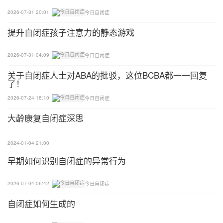
区域：山西太原市 成立日期：2013-12-27 创始人：
2026-07-31 20:01
今日自闭症
安静 机构性质：民办康复机构
提升自闭症孩子注意力的静态游戏
山西五彩鹿教育咨询有限责任公司
2026-07-31 04:09
今日自闭症
关于自闭症人士对ABA的批驳，这位BCBA都一一回复
区域：山西太原市 成立日期：2019-05-28 创始人：
了！
李黎 机构性质：民办康复机构
2026-07-24 18:10
今日自闭症
太原市心一儿童康复服务中心
大龄康复自闭症深思
区域：山西太原市 成立日期：2017-06-26 创始人：
2024-01-04 21:00
白静 机构性质：民办康复机构
早期如何识别自闭症的异常行为
山西方舟自闭症康复研究院
2026-07-04 06:42
今日自闭症
区域：山西太原市 成立日期：2012-07-24 创始人：
自闭症如何生成的
范世禄 机构性质：民办康复机构