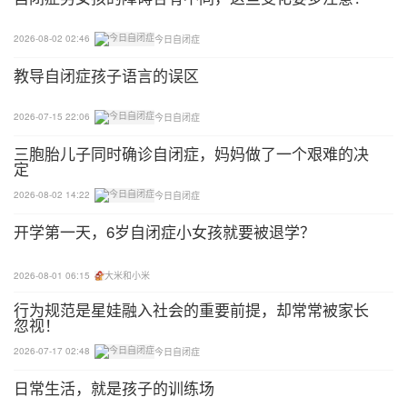
吴熙 机构性质：民办康复机构
2026-08-02 02:46
今日自闭症
大同聪颖天使特殊教育
教导自闭症孩子语言的误区
区域：山西大同市 成立日期：2020-04-25 创始人：
李红霞 机构性质：民办康复机构
2026-07-15 22:06
今日自闭症
三胞胎儿子同时确诊自闭症，妈妈做了一个艰难的决
大同市阳光行自闭症康复研究中心
定
2026-08-02 14:22
今日自闭症
区域：山西大同市 成立日期：2016-04-21 创始人：
开学第一天，6岁自闭症小女孩就要被退学？
吴熙 机构性质：民办康复机构
太原市灵星社区服务中心
2026-08-01 06:15
大米和小米
行为规范是星娃融入社会的重要前提，却常常被家长
区域：山西太原市 成立日期：2014-08-29 创始人：
忽视！
李小姣 机构性质：民办康复机构
2026-07-17 02:48
今日自闭症
日常生活，就是孩子的训练场
太原市心予社区服务中心