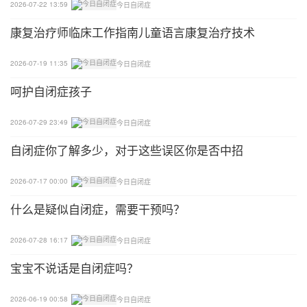
2026-07-22 13:59
今日自闭症
太原星星桥教育信息咨询有限公司
康复治疗师临床工作指南儿童语言康复治疗技术
区域：山西太原市 成立日期：2019-06-24 创始人：
2026-07-19 11:35
今日自闭症
袁勃 机构性质：民办康复机构
呵护自闭症孩子
中阳县残疾人特殊教育学校
2026-07-29 23:49
今日自闭症
区域：山西吕梁市 成立日期：2020-08-07 创始人：
自闭症你了解多少，对于这些误区你是否中招
王艳忠 机构性质：民办康复机构 | 民办康复学校
2026-07-17 00:00
今日自闭症
交城县新未来康复服务有限公司
什么是疑似自闭症，需要干预吗？
区域：山西吕梁市 成立日期：2020-12-11 创始人：
刘勇 机构性质：民办康复机构
2026-07-28 16:17
今日自闭症
宝宝不说话是自闭症吗？
吕梁市离石区正元残疾人康复服务中心
2026-06-19 00:58
今日自闭症
区域：山西吕梁市 成立日期：2015-09-21 创始人：