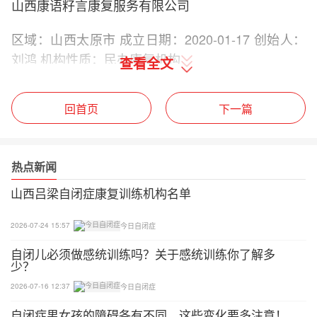
山西康语籽言康复服务有限公司
区域：山西太原市 成立日期：2020-01-17 创始人：
刘鸿 机构性质：民办康复机构
查看全文
怀仁市新蕾幼儿康复协会
回首页
下一篇
区域：山西朔州市 成立日期：2020-11-10 创始人：
刘鹏 机构性质：民办康复机构
热点新闻
忻州市忻府区心予康复教育中心有限公司
山西吕梁自闭症康复训练机构名单
区域：山西忻州市 成立日期：2019-09-05 创始人：
2026-07-24 15:57
今日自闭症
彭帅臣 机构性质：民办康复机构
自闭儿必须做感统训练吗？关于感统训练你了解多
少？
大同市云州区康芝源特殊儿童托养服务中心
2026-07-16 12:37
今日自闭症
区域：山西大同市 成立日期：2019-11-05 创始人：
自闭症男女孩的障碍各有不同，这些变化要多注意！