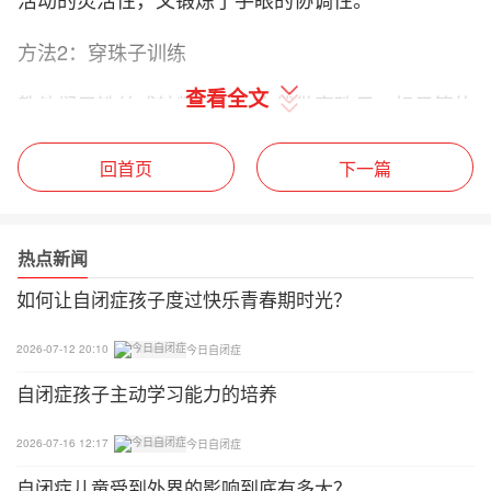
方法2：穿珠子训练
查看全文
教他们用铁丝或较粗的包皮电线做穿珠子、扣子等的
游戏。自闭症康复指导师或父母要交给他们穿的方
法，由模仿康复师做、家长帮助做、到自己拿起扣
回首页
下一篇
子、珠子和线他们自己做。可锻炼他们双手协调、手
眼协调的灵活性。
热点新闻
方法3：翻揭训练
如何让自闭症孩子度过快乐青春期时光？
自闭症康复指导师或自闭症父母和他们一起看画册或
2026-07-12 20:10
今日自闭症
像册等，鼓励他们自己用手去翻揭。看画册上的人和
自闭症孩子主动学习能力的培养
物这不是最终目的，其目的在于在翻揭中锻炼他们的
手指力和腕力。因此，不管他们看不看图画情节，只
2026-07-16 12:17
今日自闭症
要他们能一个劲地翻下去就行，哪怕是一次翻揭好几
页也不要紧，随着手指灵活性的加强，渐渐会做到由
自闭症儿童受到外界的影响到底有多大？