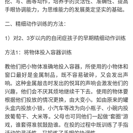
挖、写、画等动作，培养手的灵活性、准确性、提高
手眼协调能力，为思维能力的发展奠定坚实的基础。
二、精细动作训练的方法：
1）对2、3岁以内的自闭症孩子的早期精细动作训练
方法1：将物体投入容器训练
教他们把小物体准确地投入容器，所使用的小物体和
窗口最好是金属制品，既不容易破碎，又会发出声
响。这种金属敲击时发出的悦耳的声响会激发他们的
兴趣，他们会不厌其烦地继续干下去。使用的物体要
根据他们投放的情况更换，由大变小。如由原来的罐
头盒内投放小锁，小汽车等改为向小瓶子、小碗内投
放葡萄干、大米等。父母也可同他们一起做“套圈”游
戏，谁套得准就鼓励谁。在投的过程中既训练了手指
活动的灵活性，又锻炼了手眼的协调性。