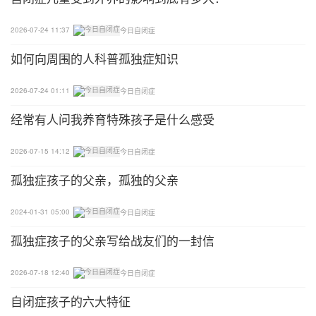
厚到薄一页页地翻了。
2026-07-24 11:37
今日自闭症
方法4：撕扯搓揉训练
如何向周围的人科普孤独症知识
如拿一些用过的纸、过时的书、画等让他们去撕扯，
2026-07-24 01:11
今日自闭症
要鼓励他们大胆地去撕，并且撕得越碎越好，因为撕
经常有人问我养育特殊孩子是什么感受
得越碎对他们手指技巧的要求就越高，说明他们两手
的拇指、食指之间的对捏力越强。父母还可拿一些较
2026-07-15 14:12
今日自闭症
硬的纸或碎布料让他们去搓揉或搓卷，这既可锻炼他
孤独症孩子的父亲，孤独的父亲
们手指的灵活性，又可锻炼他们的腕力。父母在洗衣
服时也可让他们在一边学着用手去搓洗，这同样能起
2024-01-31 05:00
今日自闭症
到训练他们手指技巧的作用。
孤独症孩子的父亲写给战友们的一封信
方法5：挟物训练
2026-07-18 12:40
今日自闭症
自闭症父母或自闭症治疗师在一个盒子里放上一些小
自闭症孩子的六大特征
的物体如豆粒、石子、花生米等，让他们用镊子或筷