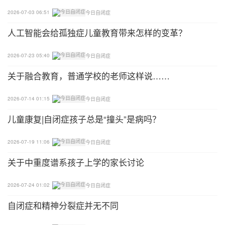
子挟出放到地上，挟完后再重新把地上的挟回到盒子
2026-07-03 06:51
今日自闭症
中去，如此反复。在此过程中被挟出的物体也应由大
人工智能会给孤独症儿童教育带来怎样的变革？
变小、由少变多。同时在这个时间父母要尽量训练他
们使用筷子自己挟出饭菜的能力。
2026-07-23 05:40
今日自闭症
关于融合教育，普通学校的老师这样说……
方法6：拧旋训练
如拿一些螺丝让他们拧紧或放松，或者拿一些用过的
2026-07-14 01:15
今日自闭症
瓶子让他们拧紧或旋开瓶盖。
儿童康复|自闭症孩子总是“撞头”是病吗？
方法7：拨算盘训练
2026-07-19 11:06
今日自闭症
关于中重度谱系孩子上学的家长讨论
拿一算盘，让他们用手把算珠拨上拨下，既要一个个
地拨，又可同时拨动几个或一排、几排。既可用一只
2026-07-24 01:02
今日自闭症
手去拨，又可用两手同时在算盘上拨动。拨动时，算
盘珠碰撞时会发出“叭叭”的声音，使他们乐意用手去
自闭症和精神分裂症并无不同
拨，效果也很好。