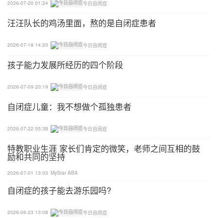
2026-07-20 01:24
今日自闭症
方法8：插孔训练
汪汪队长的鸡汤里面，熬的是自闭症患者
用一较长的有一定厚度的木条，在上面钻上一些在小
2026-07-18 14:20
今日自闭症
不同的孔(大的能插上筷子，小的能插上吸管)。开始
孩子能力发展所经历的四个阶段
让他们先用筷子、蘸笔管等向大孔中插，继而练习能
把吸管插到小孔中去。
2026-07-09 20:19
今日自闭症
方法9：揉面训练
自闭症儿童：我不想做个孤独患者
准备一些面粉、水和盆子，和他们一起在盆中把水和
2026-07-22 05:38
今日自闭症
面粉掺合成粘土状。面揉好后，可以里面加一些红色
特教职业生涯 家长们肯定的微笑，老师之间互相的鼓
添加剂，指导他们用手做成各种形状的物体如小狗、
励和共同的坚持
小人等。
2026-07-01 13:03
MyStar ABA
自闭症的孩子能去游乐园吗?
2）对4、5岁及大龄自闭症儿童早期精细动作训练
2026-06-23 13:08
今日自闭症
#1折纸训练