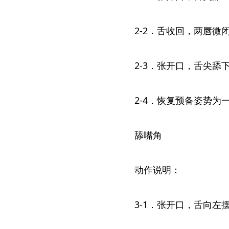
2-2．舌收回，两唇微
2-3．张开口，舌尖舔
2-4．恢复预备姿势为
舔嘴角
动作说明：
3-1．张开口，舌向左