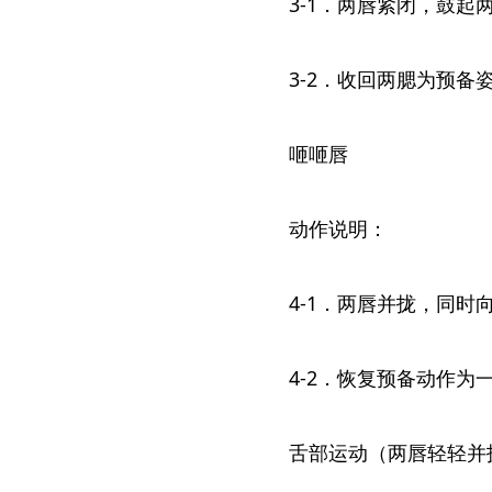
3-1．两唇紧闭，鼓起
3-2．收回两腮为预备
咂咂唇
动作说明：
4-1．两唇并拢，同
4-2．恢复预备动作为
舌部运动（两唇轻轻并