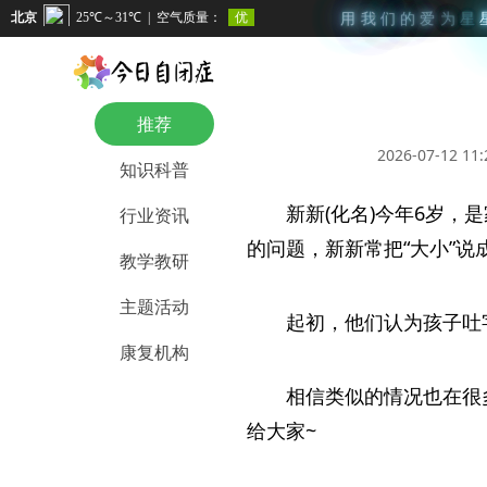
用
我
们
的
爱
为
星
推荐
2026-07-12 11:
知识科普
新新(化名)今年6岁
行业资讯
的问题，新新常把“大小”说成“
教学教研
主题活动
起初，他们认为孩子吐
康复机构
相信类似的情况也在很
给大家~