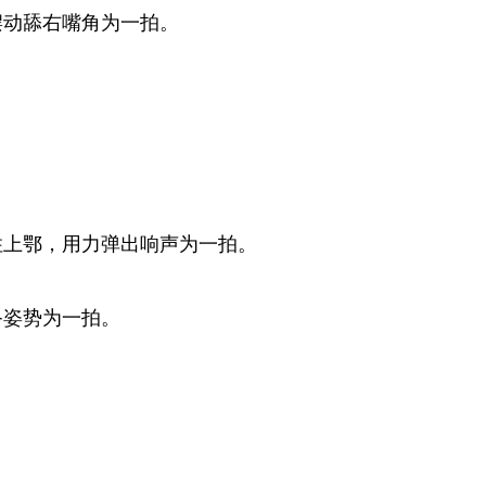
摆动舔右嘴角为一拍。
顶住上鄂，用力弹出响声为一拍。
备姿势为一拍。