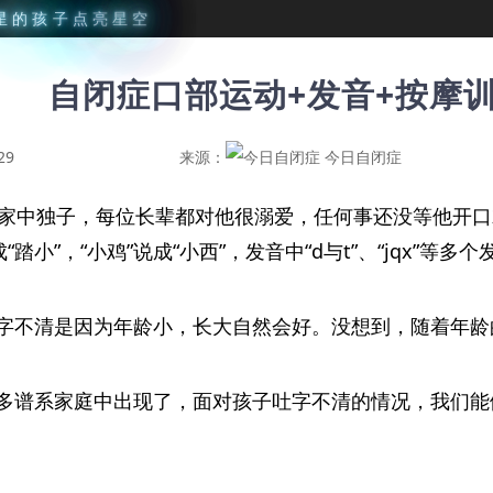
星
的
孩
子
点
亮
星
空
自闭症口部运动+发音+按摩
29
来源：
今日自闭症
，是家中独子，每位长辈都对他很溺爱，任何事还没等他开
踏小”，“小鸡”说成“小西”，发音中“d与t”、“jqx”等
字不清是因为年龄小，长大自然会好。没想到，随着年龄的
多谱系家庭中出现了，面对孩子吐字不清的情况，我们能