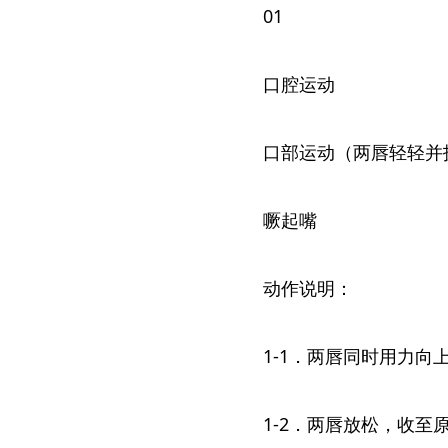
01
口腔运动
口部运动（两唇轻轻并
噘起嘴
动作说明：
1-1．两唇同时用力向
1-2．两唇放松，收至