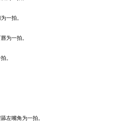
闭为一拍。
下唇为一拍。
一拍。
摆舔左嘴角为一拍。