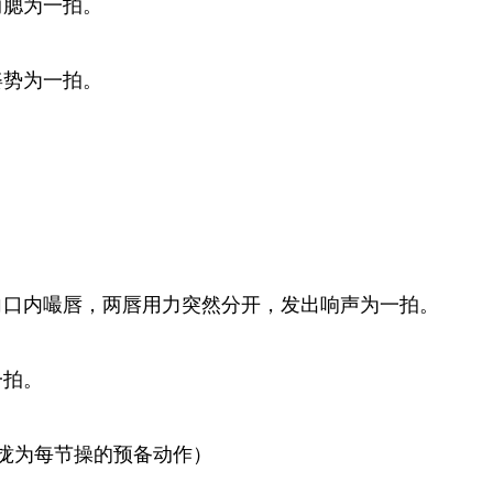
两腮为一拍。
姿势为一拍。
时向口内嘬唇，两唇用力突然分开，发出响声为一拍。
一拍。
拢为每节操的预备动作）