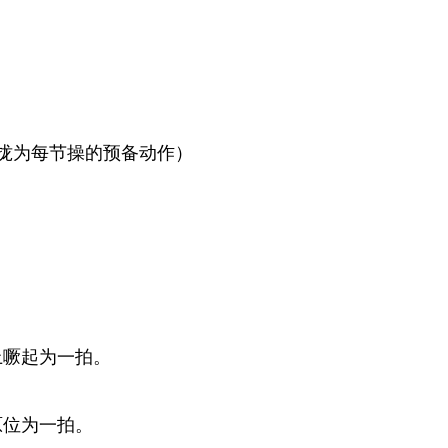
拢为每节操的预备动作）
上噘起为一拍。
原位为一拍。