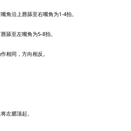
左嘴角沿上唇舔至右嘴角为1-4拍。
下唇舔至左嘴角为5-8拍。
动作相同，方向相反。
尖将左腮顶起。