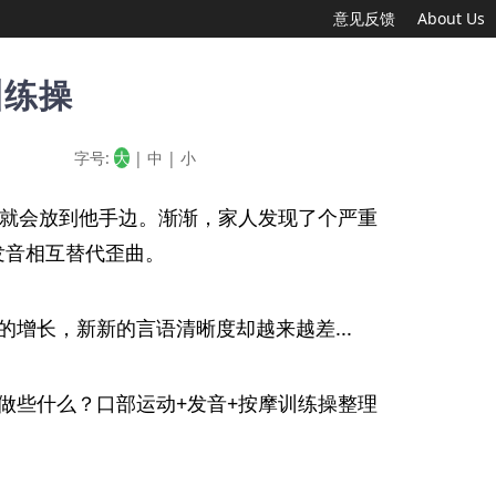
意见反馈
About Us
训练操
字号:
大
|
中
|
小
口就会放到他手边。渐渐，家人发现了个严重
多个发音相互替代歪曲。
增长，新新的言语清晰度却越来越差...
做些什么？口部运动+发音+按摩训练操整理