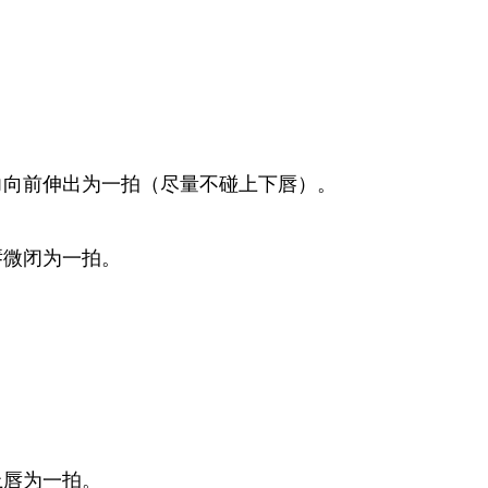
用力向前伸出为一拍（尽量不碰上下唇）。
唇微闭为一拍。
上唇为一拍。