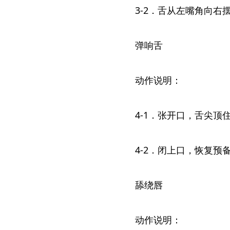
3-2．舌从左嘴角向右
弹响舌
动作说明：
4-1．张开口，舌尖
4-2．闭上口，恢复预
舔绕唇
动作说明：