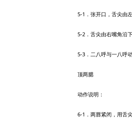
5-1．张开口，舌尖由
5-2．舌尖由右嘴角沿
5-3．二八呼与一八呼
顶两腮
动作说明：
6-1．两唇紧闭，用舌