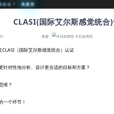
星
的
孩
子
点
亮
星
空
CLASI(国际艾尔斯感觉统合
01
来源：
今日自闭症
认证CLASI（国际艾尔斯感觉统合）认证
更针对性地分析、设计更合适的目标和方案？
思维？
的一个环节！