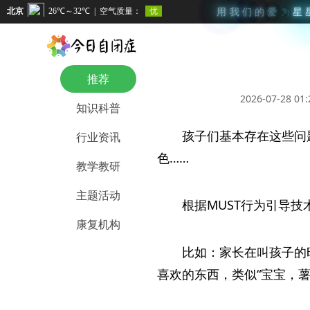
用
我
们
的
爱
为
星
推荐
2026-07-28 01:
知识科普
孩子们基本存在这些问
行业资讯
色……
教学教研
主题活动
根据MUST行为引导
康复机构
比如：家长在叫孩子的
喜欢的东西，类似“宝宝，