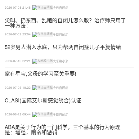
快，要做到孩子已掌握或基本掌握时再变化。
2026-07-08 21:48
今日自闭症
给与拿——辨识他人
尖叫、扔东西、乱跑的自闭儿怎么教？治疗师只用了
一种方法！
活动前准备好一大盒子(一篮子)物品，也可以有食
2026-07-02 23:04
今日自闭症
品，但不必是孩子最爱玩或最爱吃的，但也需具有一
52岁男人潜入水底，只为帮两自闭症儿子平复情绪
定的吸引力。参加者围坐在一起，妈妈拿起一样东西
如苹果给孩子说：“把苹果给爸爸”，若不理解可以指
2026-07-10 22:21
大米和小米
一下，孩子把苹果给爸爸时，爸爸要表现得很高兴的
家有星宝,父母的学习至关重要!
样子说：“谢谢”并拥抱孩子。
辅助游戏——呼名反应
2026-07-05 18:22
今日自闭症
CLASI(国际艾尔斯感觉统合)认证
在日常生活中随时可以进行这一训练，大声地叫他的
名字，如果他回头看着你，便立即奖励他;如果他没
2026-06-12 09:44
今日自闭症
有反应，你便主动进入他的视线范围并寻找他的目光
ABA是关于行为的一门科学，三个基本的行为原理
同时叫他的名字，唤起他的注视。
是：增强，削弱和惩罚