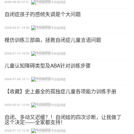
2026-06-30 07:51
今日自闭症
与孩子接近的范围可依其具体情况来调整，很困难的
自闭症孩子的感统失调是个大问题
时候甚至可以与其面对面坐着，用双手扶着孩子的头
的两侧，用你手的力量来辅助孩子头的转动，同时你
2026-05-31 14:53
今日自闭症
的头或身体也活动，还叫他的名字，一旦他回应你，
便要立即奖励他。当开始有反应以后，逐渐拉长你们
模仿训练三部曲，拯救自闭症儿童言语问题
两者之间的距离并反复练习直到叫他十次有八次回
2026-07-14 19:54
今日自闭症
应，说明他已经比较好地掌握了。
儿童认知障碍类型及ABA针对训练步骤
家长是最好的陪伴者，也是最好的老师，容易帮助孩
子进行日常泛化。日常生活中每一种游戏都有多种玩
2026-07-04 12:11
今日自闭症
法，可以训练到孩子的不同能力。用心的家长应懂得
【收藏】史上最全的孤独症儿童各项能力训练手册
原理，要会和孩子玩，让陪伴变得更有效！
2024-02-01 12:00
今日自闭症
自闭、多动又迟缓？！自闭娃的四次诊断，让我做了
这个决定——全家都支持！
2026-07-12 15:00
今日自闭症