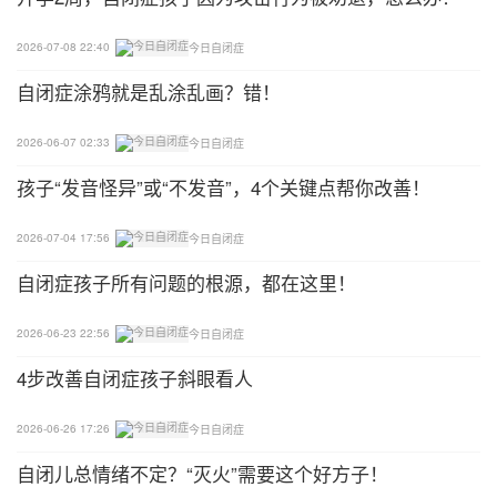
“宝宝在这里!”并用惊喜的眼神吸引他。
2026-07-08 22:40
今日自闭症
玩玩具——理解代词
自闭症涂鸦就是乱涂乱画？错！
孤独症儿童往往存在辨认他人的困难。有的2-3岁或
2026-06-07 02:33
今日自闭症
更大一些的患儿还分不清“爸爸”“妈妈”“奶奶”…代词的
孩子“发音怪异”或“不发音”，4个关键点帮你改善！
理解或运用十分困难。通过这一有趣的活动来帮助和
加速他们的理解和使用能力。
2026-07-04 17:56
今日自闭症
自闭症孩子所有问题的根源，都在这里！
爸爸找妈妈与孩子一方，另一人为一方，面对面坐下
用孩子最喜欢的小汽车推给对方说：“汽车开到爸爸
2026-06-23 22:56
今日自闭症
或妈妈那里!”对方接到后在汽车上面放孩子爱吃的东
西退回孩子以方说：“汽车开给你”，孩子接到车得到
4步改善自闭症孩子斜眼看人
好吃的东西，妈妈接着教孩子推到爸爸一方同时说：
2026-06-26 17:26
今日自闭症
“给我汽车来点好吃的!”多次重复其间使用的代词，称
谓，姓名可以变化，替代，但这种变化替代不要太
自闭儿总情绪不定？“灭火”需要这个好方子！