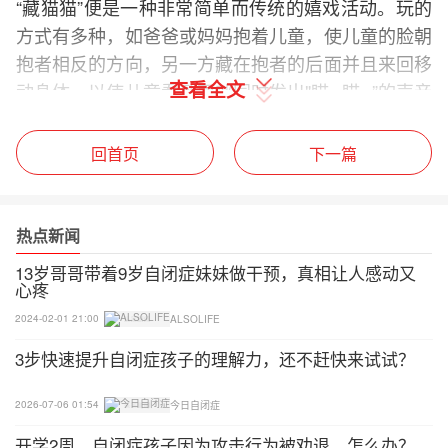
“藏猫猫”便是一种非常简单而传统的嬉戏活动。玩的
方式有多种，如爸爸或妈妈抱着儿童，使儿童的脸朝
抱者相反的方向，另一方藏在抱者的后面并且来回移
查看全文
动身体，以使儿童看到面部同时发出"瞄--瞄--”的声音
以吸引儿童;也可以与抱者儿童的母亲对坐，举起一
块手绢放在你们中间，这样使他看不到你，然后说：
回首页
下一篇
“宝宝在哪里?”再把毛巾放低，直到你能看出他的面
孔，捕捉他的目光，同时发出"瞄--瞄--”的声音吸引
他。
热点新闻
13岁哥哥带着9岁自闭症妹妹做干预，真相让人感动又
可以用一块大一点的手绢或毛巾，最好是色彩鲜艳一
心疼
些的，把毛巾搭在你的头上让它遮住你的眼睛和脸，
2024-02-01 21:00
ALSOLIFE
让儿童看不到你的脸和眼睛，但你可以发出呼唤他的
3步快速提升自闭症孩子的理解力，还不赶快来试试？
声音，你突然放下毛巾并发出"瞄--瞄--”的声音，同时
以惊喜的神色寻找患儿的目光。也可以反过来玩，即
2026-07-06 01:54
今日自闭症
把手绢搭在他的头上遮住他的眼睛，然后说：“宝宝
开学2周，自闭症孩子因为攻击行为被劝退，怎么办？
在哪里?”突然把手绢放下，马上看他的脸和眼睛说：