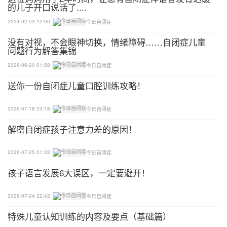
的儿子开口说话了....
作的科学家之间的协作联系。）
2024-02-03 12:00
今日自闭症
洛杉矶加利福尼亚大学人类发展与心理学教授康妮卡
没有对视，不会眼神切换，情绪障碍……自闭症儿童
萨里表示：这项研究是第一个“自闭症高风险婴儿早
问题行为解答集锦
期干预的方法学上强有力的随机试验”，研究人员也
2026-06-20 01:58
今日自闭症
是首次对婴儿进行了仔细的追踪跟进。
送你一份自闭症儿童口腔训练攻略！
对照组：
2026-07-18 23:18
今日自闭症
有亲子互动培训PK无亲子互动培训
解密自闭症孩子注意力差的原因！
在28名哥哥姐姐有自闭症的婴儿中，五分之一的婴儿
2026-07-25 01:33
今日自闭症
诊断为自闭症患儿。但即使是那些不符合自闭症标准
孩子语言发展6大误区，一定要避开！
的孩子也会显示某些自闭症特征，如低社会兴趣或注
意力的问题。这些功能会妨碍他们与父母互动的能
2026-07-24 22:42
今日自闭症
力。
特殊儿童认知训练的内容及要点（基础篇）