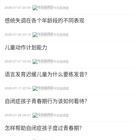
当他们9个月大时，这28名孩子的父母与治疗师进行
2026-07-07 20:54
今日自闭症
12次个性化训练，为期五个月。
感统失调在各个年龄段的不同表现
“这项研究强调了将重点从直接治疗儿童转向针对儿
童与照顾者之间的社交互动过程。”口头交流实验室
2026-07-02 20:19
今日自闭症
主任，乔治亚州亚特兰大埃默里大学儿科学助理教授
儿童动作计划能力
戈登拉姆齐说道。
2026-07-07 00:42
今日自闭症
在研究期间，家长们观看自己与孩子互动的录像，并
语言发育迟缓儿童为什么要练发音?
学习如何回应宝宝的面部表情和手势。他们每天练习
至少20分钟的新技能。
2026-07-17 22:54
今日自闭症
除了这28名“婴儿同胞（兄弟姐妹患有自闭症）”的父
​自闭症孩子青春期行为该如何看待？
母，研究人员还另外组织了另外26名自闭症高危婴儿
的父母作为对照组，这些家长没有接受任何培训。
2026-07-26 08:01
今日自闭症
怎样帮助自闭症孩子度过青春期？
在五个月训练结束时，研究人员使用婴儿自闭症观察
量表衡量了两组婴儿同胞中的自闭症早期症状。他们