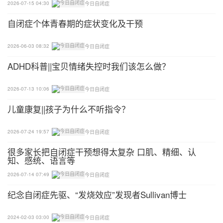
2026-07-15 04:30
今日自闭症
使用另外两项评估来测量婴儿与父母之间的互动质
自闭症个体青春期的症状变化及干预
量。
2026-06-03 08:32
今日自闭症
通过这些措施，总体上培训似乎改善了亲子互动。研
究人员在2015年的研究中报告说，治疗组婴儿的自
ADHD科普||宝贝情绪失控时我们该怎么做？
闭症早期症状似乎也较少。
2026-07-13 10:06
今日自闭症
需要更大规模的研究
儿童康复||孩子为什么不听指令？
在新研究中，研究人员评估了2岁和3岁的儿童——年
2026-07-24 19:57
今日自闭症
龄已经足够使用自闭症诊断观察时间表进行自闭症评
很多家长把自闭症干预想得太复杂 口肌、精细、认
估。
知、感统、语言等
2026-07-14 07:49
今日自闭症
训练组中有4名儿童诊断为自闭症，相比之下对照组
有2名。尽管这种差异没有统计学意义，但是，训练
纪念自闭症先驱、“发烧效应”发现者Sullivan博士
组的亲子互动的质量仍然比对照组好。父母接受训练
2024-02-03 03:00
今日自闭症
的2岁和3岁儿童的明显自闭症特征也比对照组弱。