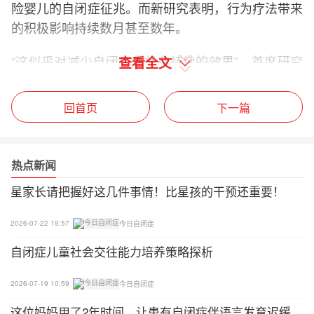
险婴儿的自闭症征兆。而新研究表明，行为疗法带来
的积极影响持续数月甚至数年。
“这似乎对减少自闭症症状有持续的效果”，首席研究
查看全文
员，英国曼彻斯特大学儿童与青少年精神病学教授乔
纳森格林说：“这表明我们对孩子发展机制的改变有
回首页
下一篇
了进一步的研究。”
2015年的研究涉及28名哥哥姐姐有自闭症的婴儿，
热点新闻
来自英国婴儿同胞自闭症研究中心（BASIS）。这些
星家长请把握好这几件事情！比星孩的干预还重要！
所谓的“婴儿同胞（兄弟姐妹患有自闭症）”诊断为自
闭症的可能性比普通儿童高20倍。新研究则一直追踪
2026-07-22 19:57
今日自闭症
这同一群婴儿到3岁。
自闭症儿童社会交往能力培养策略探析
（注：BASIS是一项合作研究网络，旨在研究英国患
有自闭症风险的婴儿。BASIS的主要目标是为研究英
2026-07-19 10:59
今日自闭症
国自闭症风险婴儿提供一个平台，并促进在该地区工
这位妈妈用了2年时间，让患有自闭症伴语言发育迟缓