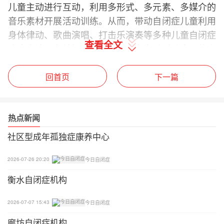
儿童主动进行互动，利用多形式、多元素、多媒介的
音乐素材开展活动训练。从而，带动自闭症儿童利用
身体律动、歌曲演唱、打击乐演奏等多种儿童自闭症
查看全文
治疗方法，有效提升自闭症儿童在音乐活动中与他人
进行社会交往互动输出次数。
回首页
下一篇
3、游戏康复治疗
沙盘游戏也是儿童自闭症治疗的重要疗法这一。这一
热点新闻
疗法具有非语言性、可操作性、无意识内容视觉化等
社区型成年孤独症康养中心
特点，在整个沙盘游戏过程中儿童以手为口，以玩具
为文字在这个过程中述说自己的内心，同时也是一个
2026-07-26 20:20
今日自闭症
自愈心理问题的过程，这种游戏式方法对具有语言缺
衡水自闭症机构
陷的自闭症谱系障碍儿童群体的心理治疗非常适用。
2026-07-07 15:43
今日自闭症
廊坊自闭症机构