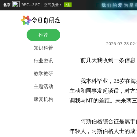
用
我
们
的
爱
为
星
推荐
2026-07-28 02:
知识科普
前几天我收到一条信息
行业资讯
教学教研
我本科毕业，23岁在
主题活动
主动和同事发起谈话，对方
康复机构
调我与NT的差距。未来两
阿斯伯格综合征是属于
年轻人，阿斯伯格人士的成