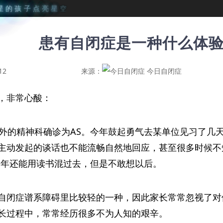
星
的
孩
子
点
亮
星
空
患有自闭症是一种什么体
12
来源：
今日自闭症
，非常心酸：
海外的精神科确诊为AS。今年鼓起勇气去某单位见习了几
主动发起的谈话也不能流畅自然地回应，甚至很多时候不
三年还能用读书混过去，但是不敢想以后。
自闭症谱系障碍里比较轻的一种，因此家长常常忽视了对
长过程中，常常经历很多不为人知的艰辛。