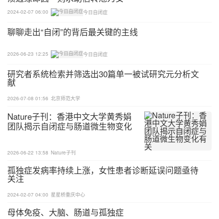
CDKL5和MED13L基因LGD突变的患者头围减小，与
2024-02-07 06:00
今日自闭症
以往的报道一致。
聊聊走出“自闭”的背后最关键的主线
4.研究者确定了存在LGD新生突变基因的家庭，发现
2026-06-23 12:25
今日自闭症
两个患者携带两个基因的LGD新生突变，而且每个新
研究者系统检索并筛选出30篇单一被试研究元分析文
生突变都显著过量。研究者利用外显子数据集验证了
献
疾病状态与基因新生突变数量间的关系，发现男性患
2026-07-08 01:56
北京师范大学
者和女性患者患孤独症均与新生突变基因数量存在显
著相关，且女性基因新生突变的数量高于男性，与
Nature子刊：香港中文大学黄秀娟
团队揭示自闭症与肠道微生物变化
“女性保护模型“一致，即女性患者需要增加更多的突
有关
变才能达到孤独症的诊断标准。最后，研究者测试基
2026-06-22 13:58
Nature子刊
因新生突变数量与孤独症表型严重程度以及癫痫发作
的关联，发现基因新生突变数量与孤独症严重程度及
孤独症发病率持续上涨，女性患者诊断延误问题亟待
关注
癫痫发作呈现显著正相关。
2024-02-07 04:00
星星桥重庆中心
5.研究者也在已知的孤独症基因中发现了40个LGD突
母体免疫、大脑、肠道与孤独症