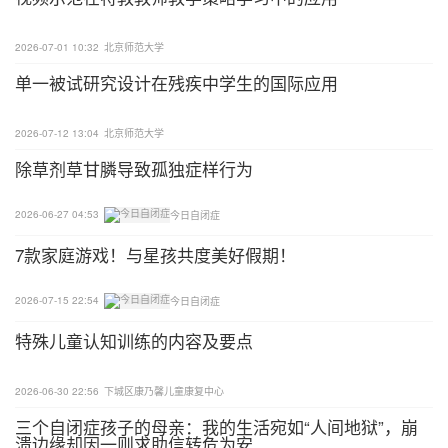
2.研究者利用两种统计模型来评估187个基因的新生
2026-07-01 10:32
北京师范大学
突变情况，发现了在早前研究中未得到报道的ZNF29
单一被试研究设计在残疾中学生的国际应用
2基因，该基因在本研究中经过两种统计模型验证，
被确认为新的孤独症风险基因。此外，该研究还发现
2026-07-12 13:04
北京师范大学
了一个新的存在反复LGD新生突变的基因RALGAPB
以及在早前研究中得到报道的基因CTNNBP2。
除草剂草甘膦导致孤独症样行为
3.对于携带孤独症风险基因新生突变的患者，研究者
2026-06-27 04:53
今日自闭症
将其与表型进行关联，发现存在SCN2A、MECP2、
7款家庭游戏！与星孩共度美好假期！
FOXP1、ADNP和ASXL3基因新生突变的患者存在显
著的智力障碍、发育迟缓和其他合并症，如行为问
2026-07-15 22:54
今日自闭症
题，与早前的基因型-表型相关性分析一致。由于小
特殊儿童认知训练的内容及要点
头畸形和大头畸形早已被认为是孤独症的并发症，研
究者还评估了患者的头围与风险基因的关联，发现除
2026-06-30 22:56
下城区康乃馨儿童康复中心
CHD8外，存在WDFY3、KMT5B和GIGYF2基因LG
三个自闭症孩子的母亲：我的生活宛如“人间地狱”，崩
D突变的患者头围明显增大。相反，存在DYRK1A、
溃边缘却因一则求助信转危为安