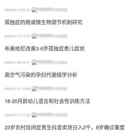
变，其中有12个也存在新生突变。为了评估携带致病
性LGD突变的父母与子代孤独症表型的关联，研究者
2026-07-13 07:41
今日自闭症
联系了携带遗传性CHD8和KMT5BLGD突变的家庭开
孤独症的肠道微生物调节机制研究
展临床再评估，发现携带CHD8LGD突变的父母表现
出轻微的孤独症症状，其子代表现出严重的认知障
2026-07-10 17:47
今日自闭症
碍。
布美他尼改善3-6岁孤独症患儿症状
研究结论
2026-07-22 04:51
今日自闭症
本研究发现了新的孤独症风险基因、突变和基因型-
高空气污染的孕妇代谢组学分析
表型关系。在主要与新生突变相关的候选基因中，发
现了潜在的新发突变ZNF292，以及RALGAPB和CT
2026-07-07 15:28
今日自闭症
NNBP2。同时发现携带两个或更多孤独症风险基因
18-20月龄幼儿语言和社会性训练方法
的患者表现出更严重的孤独症表型。该结果为孤独症
风险基因的多因子模型提供了进一步的支持。
2026-07-17 11:53
今日自闭症
23岁农村自闭症男生抖音卖货日入2千，8岁确诊重度
参考文献