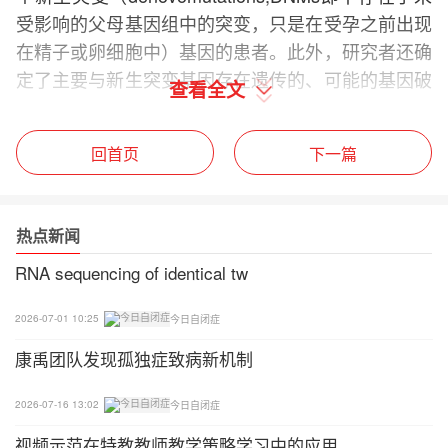
受影响的父母基因组中的突变，只是在受孕之前出现
在精子或卵细胞中）基因的患者。此外，研究者还确
定了主要与新生突变基因存在遗传的、可能的基因破
查看全文
坏（likelygene-disrupting,LGD）突变（包括无义突
变、移码突变和剪接位点突变）的家庭。
回首页
下一篇
研究结果
1.研究者验证了13个反复出现新生突变的基因，即S
热点新闻
CN2A、CHD8、MECP2、ASXL3、DYRK1A、DSC
RNA sequencing of identical tw
AM、WAC、FOXP1、MED13L、CTTNBP2、ZNF2
92、TNRC6B和CDKL5。SCN2A基因仍是本研究中
2026-07-01 10:25
今日自闭症
突变频率最高的基因，共有24个家庭存在SCN2A基
康禹团队发现孤独症致病新机制
因的新生突变。SCN2A基因的错义新生突变主要映
射到离子运输域，与突触中钠离子运输功能障碍一
2026-07-16 13:02
今日自闭症
致。CHD8是第二大常见的突变基因。
视频示范在特教教师教学策略学习中的应用