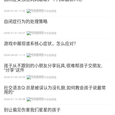
培养孩子关注环境的习惯
2026-07-23 17:42
今日自闭症
在日常的家庭生活中，你无论给他什么东西，首先要
自闭症行为的处理策略
叫孩子看一看，摸一摸。
2026-07-21 23:07
今日自闭症
你在日常生活的各个环节中(起床、穿衣、洗脸、吃
游戏中展现谱系核心症状，怎么应对？
饭)，要一边帮助孩子，一边要求孩子注意正在进行
的活动，而不能让孩子像个小木头人一样任凭你伺候
2026-08-05 11:13
今日自闭症
他。
孩子从不跟别的小朋友分享玩具,很难帮孩子交朋友,
“分享”这件
在外出的各种活动中，你要带着巨大的热情去诱导孩
2026-07-20 05:55
今日自闭症
子，帮助孩子观察周围的人、物、发生的事情。
社交语言Q:总是被误认为没礼貌,如何教会孩子说最常
用的“
他不懂，你可以讲给他听，并拉着他的手去指、去触
摸。
2026-07-13 09:49
今日自闭症
别让偏见伤害我们星星的孩子
也可以带上他学习过的卡片，在大背景下去配对，去