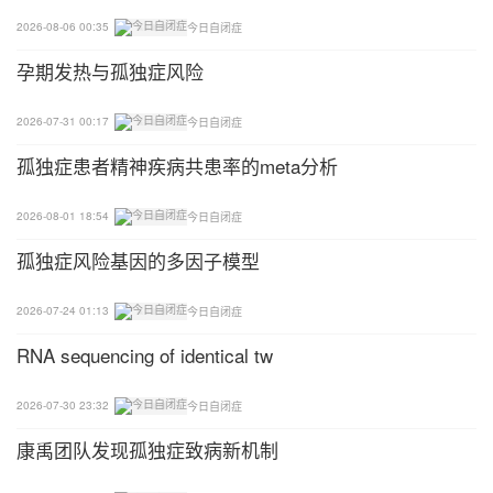
辨别他已经初步了解的事物，慢慢养成孩子关注周围
2026-08-06 00:35
今日自闭症
世界的行为习惯。
孕期发热与孤独症风险
02
2026-07-31 00:17
今日自闭症
找到孩子的兴趣点
孤独症患者精神疾病共患率的meta分析
自闭症儿童大多对物品和玩具感兴趣，所以家长可以
2026-08-01 18:54
今日自闭症
比较容易地找到与之相关的游戏题材。
孤独症风险基因的多因子模型
大多数孩子也喜欢和家长玩一些带有身体接触的游戏
2026-07-24 01:13
今日自闭症
活动，如嬉戏、追逐、跑跳等。如果你从孩子感兴趣
RNA sequencing of identical tw
物体和喜欢的活动入手，就能创造出更多孩子注意你
和跟你沟通的机会，这样孩子就够能从中开始学习。
2026-07-30 23:32
今日自闭症
强烈的动机使孩子成为一个主动学习者，而非被动的
康禹团队发现孤独症致病新机制
接受者。主动学习者所表现出主动性和自发性正是自