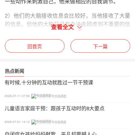
一些动作来刺激自己，他来做相应的自我调节。
2）他们的大脑接收信息会比较好。当他接收了大量
的信息，但他的大脑又没有办法去顾虑到不重要的信
查看全文
息，所以他没有办法去控制住自己的行为。
紧张型的孩子
回首页
下一篇
这样的孩子一般胆子会比较小，没有自信，有一些风
吹草动就容易被影响，被事物所吸引。
热点新闻
有时候,十分钟的互动就胜过一节干预课
这一类的孩子需要我们大量的给到他们对应的一些激
励和鼓励，让他们尝试着去表达自己的一些想法。
2026-07-11 07:56
今日自闭症
注意力差的孩子错失了很多重要的学习机会。那么如
儿童语言家庭干预：跟孩子互动时的8大要点
何提高孩子对他人的注意力呢?
2026-07-21 14:12
今日自闭症
01
自闭症女孩给妈妈献歌，平凡却震撼人心