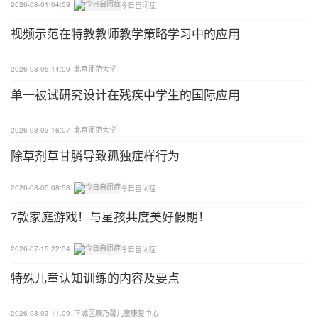
闭症儿童最需要的。
2026-08-01 04:59
今日自闭症
视频示范在特教教师教学策略学习中的应用
跟孩子玩他喜爱的活动，他就有强烈的愿望把活动进
行下去，这就给了我们很多将教学嵌入活动中的机
2026-08-05 14:09
北京师范大学
会，让教学双方在寓教于乐中都实现共嬴。
单一被试研究设计在残疾中学生的国际应用
03
2026-08-03 16:07
北京师范大学
将干扰因素降低到最小程度
除草剂草甘膦导致孤独症样行为
环境会对孩子的注意力产生影响。
2026-08-05 08:58
今日自闭症
如果你仔细观察孩子，你就会发现他容易被哪些东西
7款家庭游戏！与星孩共度美好假期！
或事物吸引。
2026-07-15 22:54
今日自闭症
通常来讲，电视、电脑、电子游戏这类东西则更能抓
特殊儿童认知训练的内容及要点
住孩子的注意力。
2026-08-03 11:09
下城区康乃馨儿童康复中心