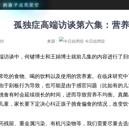
星
的
孩
子
点
亮
星
空
孤独症高端访谈第六集：营
20
来源：
今日自闭症
端访谈中，何键博士和王娟博士就前几集的内容进行了归
常吃的食物、喝的饮料以及使用的营养素。在临床研究中
由于刻板行为导致，也可能是由于感官问题（比如有的儿
挑食有时会延续很长的时间，进而导致营养不均衡。真菌
儿童，家长要下定决心纠正孩子挑食偏食的情况，改变饮
药残留、重金属污染、有机污染物等，我们需要尽量去选