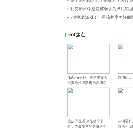
社交语言Q:总是被误认为没礼貌,
7款家庭游戏！与星孩共度美好假
Hot焦点
Nature子刊：香港中文大
自闭症儿
学黄秀娟团队揭示自闭症
与肠道微生物变化有关
跟孩子说话TA无动于衷
从词语扩
时，你最要紧的是做这个
方法和误
判断？
了！