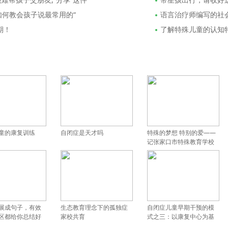
如何教会孩子说最常用的“
语言治疗师编写的社
期！
了解特殊儿童的认知
童的康复训练
自闭症是天才吗
特殊的梦想 特别的爱——
记张家口市特殊教育学校
校长苏富梅
展成句子，有效
生态教育理念下的孤独症
自闭症儿童早期干预的模
区都给你总结好
家校共育
式之三：以康复中心为基
础