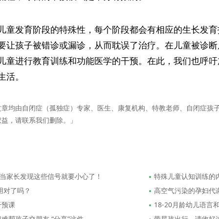
儿童发育阶段的特殊性，每个阶段都会有相应的生长发育
要让孩子被错诊或漏诊，从而耽误了治疗。在儿童被诊断
儿童进行教育训练和功能医学的干预。在此，我们也呼吁
生活。
文章均由自闭症（孤独症）专家、医生、康复机构、特教老师、自闭症孩
权益，请联系我们删除。」
当家长发现这些信号就要小心了！
特殊儿童认知训练的
用对了吗？
高空气污染的孕妇代
干预课
18-20月龄幼儿语
难帮孩子交朋友,“分享”这件
带星孩出行，请收好