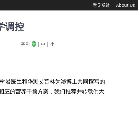
意见反馈
About Us
学调控
字号:
大
|
中
|
小
王树岩医生和华测艾普林为濬博士共同撰写的
与相应的营养干预方案，我们推荐并转载供大