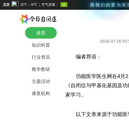
用
我
们
的
爱
为
星
推荐
2026-07-26 05:
知识科普
编者荐语：
行业资讯
教学教研
功能医学医生网在4月
主题活动
《自闭症与甲基化基因及功
康复机构
家学习。
以下文章来源于功能医