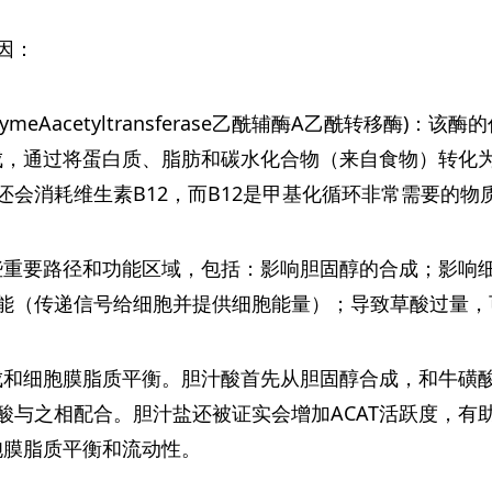
因：
lcoenzymeAacetyltransferase乙酰辅酶A乙酰转
生成，通过将蛋白质、脂肪和碳水化合物（来自食物）转化为
会消耗维生素B12，而B12是甲基化循环非常需要的物
一些重要路径和功能区域，包括：影响胆固醇的合成；影响
能（传递信号给细胞并提供细胞能量）；导致草酸过量，
合成和细胞膜脂质平衡。胆汁酸首先从胆固醇合成，和牛磺酸
与之相配合。胆汁盐还被证实会增加ACAT活跃度，有助
于细胞膜脂质平衡和流动性。