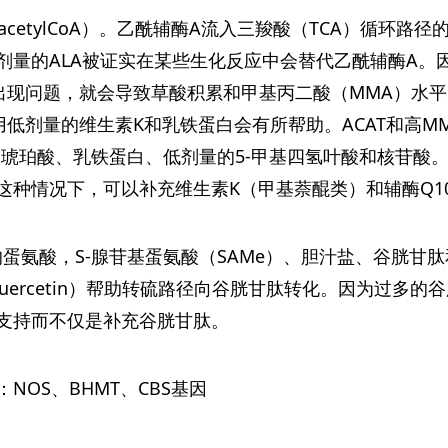
（acetylCoA）。乙酰辅酶A流入三羧酸（TCA）循环
量的ALA被证实在某些生化反应中会替代乙酰辅酶A。因
出现问题，就会导致草酸积累和甲基丙二酸（MMA）水
用低剂量的维生素K和乳铁蛋白会有所帮助。ACAT和高M
、琥珀酸、乳铁蛋白、低剂量的5-甲基四氢叶酸和核苷酸
这种情况下，可以补充维生素K（甲基萘醌类）和辅酶Q1
的蛋氨酸，S-腺苷基蛋氨酸（SAMe）、胆汁盐、谷胱甘
（quercetin）帮助转硫路径向谷胱甘肽转化。因为过
支持而不仅是补充谷胱甘肽。
NOS、BHMT、CBS基因