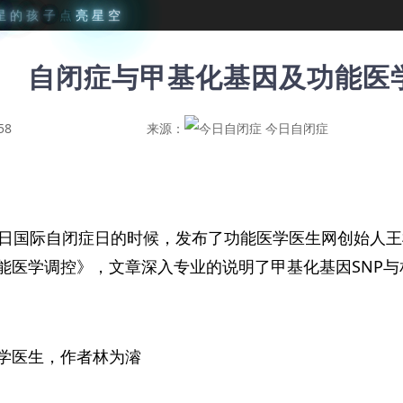
星
的
孩
子
点
亮
星
空
自闭症与甲基化基因及功能医
58
来源：
今日自闭症
2日国际自闭症日的时候，发布了功能医学医生网创始人
能医学调控》，文章深入专业的说明了甲基化基因SNP
学医生，作者林为濬