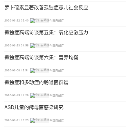
要对孩子的生活有规划，各项训练和三餐两点都固定
萝卜硫素显著改善孤独症患儿社会反应
时间，慢慢地形成习惯，孩子就少了这种等待，也就
少了这种异常的情绪反应。
2026-06-22 02:40
今日自闭症
孤独症高端访谈第五集：氧化应激压力
2.在孩子情绪不稳定时，尽量不解释
2026-06-23 04:58
今日自闭症
当孩子发脾气时，不管别人说什么，他都听不进去，
所以，所有的解释都不能有效果。在这种情况下，我
孤独症高端访谈第六集：营养均衡
们可以像爸爸那样，用转移注意力，比如，一个孩子
喜欢的玩具或游戏等，还可以让孩子感觉等待的时间
2026-06-08 12:51
今日自闭症
不再那么长，让他平静下来。
孤独症和多动症的肠道菌群谱
3.事后让孩子整理情绪
2026-06-15 11:29
今日自闭症
ASD儿童的酵母菌感染研究
在事情平静下来后，可以和孩子谈论这件事情，做解
释，让他知道事情的不可更改性，下次遇到问题能够
2026-06-21 18:23
今日自闭症
平和一些。