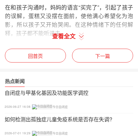
在和孩子沟通时，妈妈的语言“买完了”，引起了孩子
的误解，蛋糕又没摆在面前，使他满心希望化为泡
影，所以孩子又开始哭闹。在这种情绪下的任何解
释，孩子都不能听进去。
查看全文
而爸爸用玩来转移孩子的注意力，让孩子暂时忘记了
蛋糕，缓解了孩子的情绪。
回首页
下一篇
在吃完蛋糕后，孩子的情绪就稳定下来了，妈妈利用
小黄和小蓝在秋千上的状态，来对“吃蛋糕的事”进行
热点新闻
回顾，让孩子以表演的形式来认识自已的行为，对孩
自闭症与甲基化基因及功能医学调控
子进行再教育。
2026-06-27 16:08
今日自闭症
我们建议
如何检测出孤独症儿童免疫系统是否存在失调?
1.让孩子有规律地生活
2026-07-01 19:29
今日自闭症