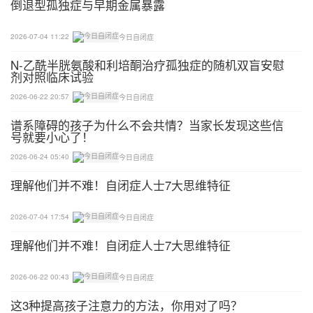
倒退型孤独症与早期金属暴露
4.让孩子学习等待
2026-07-04 11:22
今日自闭症
等待，更难熬，需要去学习和训练，等待的时间由短
N-乙酰半胱氨酸和利培酮治疗孤独症的随机双盲安慰
逐渐增长，一点点磨练孩子的性子，让他的心境逐渐
剂对照临床试验
平和下来。
2026-06-22 20:57
今日自闭症
谱系障碍的孩子为什么不会共情？当家长发现这些信
我们还可以利用一些绘本故事，比如《如果你想看鲸
号就要小心了！
鱼》，就是一个这样让孩子静心等待的绘本。
2026-06-24 05:40
今日自闭症
理解他们并不难！自闭症人士7大思维特征
2026-07-04 17:54
今日自闭症
理解他们并不难！自闭症人士7大思维特征
2026-06-22 00:43
今日自闭症
这3种提高孩子注意力的方法，你用对了吗？