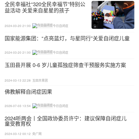
全民幸福社“320全民幸福节”特别公
益活动 关爱来自星星的孩子
我们之所以能正常说话、运动……全靠各个脑分区的
神经元互相配合、传递信息。
2024-03-20 21:00
今日自闭症
而研究发现，自闭症患者的大脑在体积、密度、部分
国家能源集团：“点亮蓝灯，与星同行”关爱自闭症儿童
脑区神经元数量上，都大于正常人，这会导致两种状
况：
2024-03-20 21:00
今日自闭症
玉田县开展 0-6 岁儿童孤独症筛查干预服务实施方案
①同一脑区内，信息传递特别强
这会导致信息过度处理，让自闭症患者对某些特定事
2024-03-13 22:28
玉田共青团
物特别敏感，如声音敏感，会被电话铃声、炒菜声等
佛教解释自闭症因果
吓到，开始捂耳朵、控制不住放声大哭。
2026-07-03 13:54
今日自闭症
2024听两会丨全国政协委员许宁：建议保障自闭症儿
童受教育权
2024-03-12 00:12
央广网