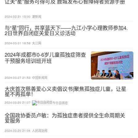
让关“星”服务可得可及 鹿城发布心智障碍者资源手册
2024-03-31 19:00
潮新闻
与“星”同行，共享蓝天下——九江小学心理教师参加4.
2日世界自闭症关爱日义诊活动
2024-03-31 18:58
大江网
2024年成都市0-6岁儿童孤独症筛查
干预服务培训班开班
2024-03-27 21:53
中国新闻网
大庆首次慈善爱心义卖倡议书|聚焦孤独症儿童，让星
星不再孤单！
2024-03-20 21:07
今日自闭症
全国政协委员卢敏：为孤独症患者提供全生命周期关
每一个脑分区里，都住着很多“快递员”——神经元，
爱服务
它们在不同的脑区之间传递信号，形成神经网络，指
2024-03-20 21:04
人民政协网
挥人体完成各项工作。