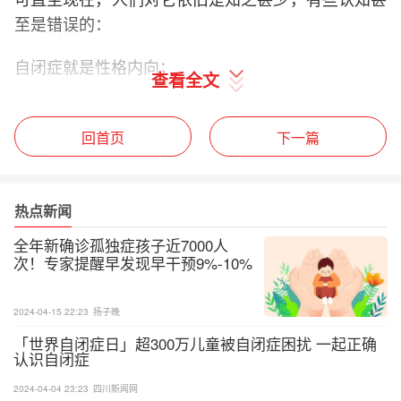
至是错误的：
自闭症就是性格内向；
查看全文
孩子患自闭症，是因为家长管太严了；
回首页
下一篇
自闭症就是心理出问题了，父母离婚的孩子容易
得……
热点新闻
自闭症，究竟是怎么回事？今天咱们就来聊聊这个话
全年新确诊孤独症孩子近7000人
题。
次！专家提醒早发现早干预9%-10%
的孩子能融入社会
2024-04-15 22:23
扬子晚
「世界自闭症日」超300万儿童被自闭症困扰 一起正确
认识自闭症
2024-04-04 23:23
四川新闻网