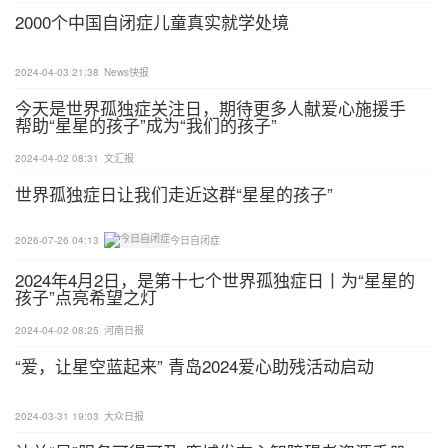
当然不是。
2000个中国自闭症儿童真实就学处境
自闭症，又叫孤独症，它不是内向，不是心理问题，
2024-04-03 21:38
News快报
更不是影视剧里所说的“天才人格”，而是一种复杂的
今天是世界孤独症关注日，期待更多人献爱心施援手
大脑发育疾病。
帮助“星星的孩子”成为“我们的孩子”
2024-04-02 08:31
文汇报
世界孤独症日让我们走近这群“星星的孩子”
人的大脑就像一座城市，里面有很多个分区，分别负
2026-07-26 04:13
今日自闭症
责我们的听觉、视觉、嗅觉、语言等功能。
2024年4月2日，是第十七个世界孤独症日丨为“星星的
孩子”点亮希望之灯
2024-04-02 08:25
河南日报
“爱，让星空蓝起来” 青岛2024爱心助残活动启动
2024-03-31 19:03
大众日报