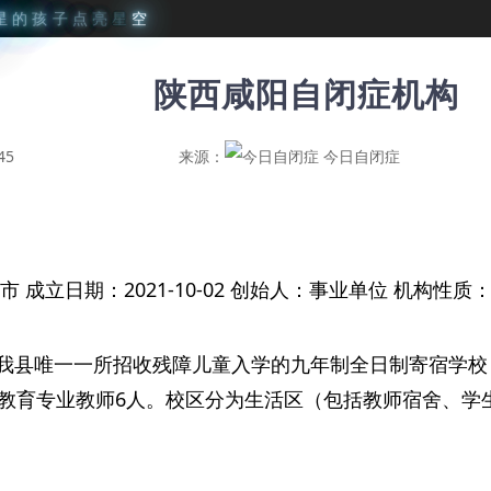
星
的
孩
子
点
亮
星
空
陕西咸阳自闭症机构
45
来源：
今日自闭症
 成立日期：2021-10-02 创始人：事业单位 机构性
县唯一一所招收残障儿童入学的九年制全日制寄宿学校，占
殊教育专业教师6人。校区分为生活区（包括教师宿舍、学