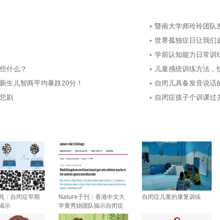
暨南大学师玲玲团队
世界孤独症日让我们走
学前认知能力日常训练
些什么？
儿童感统训练方法，
新生儿智商平均暴跌20分！
自闭儿具备发音说话
悲剧
自闭症孩子个训课过
兆：自闭症早期
Nature子刊：香港中文大
自闭症儿童的康复训练
揭示
学黄秀娟团队揭示自闭症
与肠道微生物变化有关