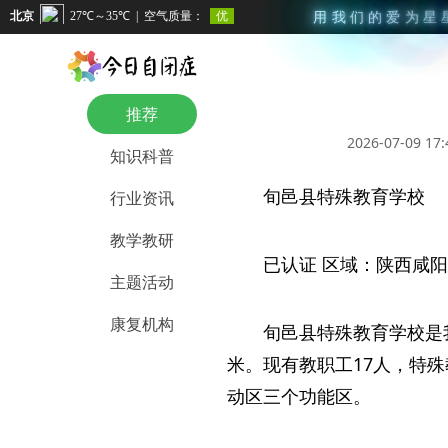
用
我
们
的
爱
为
星
推荐
2026-07-09 17:
知识科普
旬邑县特殊教育学校
行业资讯
教学教研
已认证 区域：陕西咸阳市
主题活动
康复机构
旬邑县特殊教育学校是我
米。现有教职工17人，特
动区三个功能区。