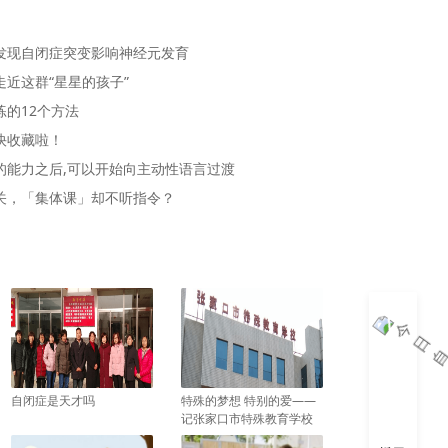
发现自闭症突变影响神经元发育
近这群“星星的孩子”
的12个方法
快收藏啦！
的能力之后,可以开始向主动性语言过渡
关，「集体课」却不听指令？
自闭症是天才吗
特殊的梦想 特别的爱——
记张家口市特殊教育学校
校长苏富梅