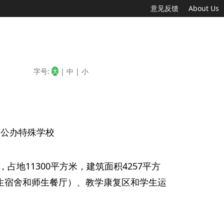
意见反馈
About Us
字号:
大
|
中
|
小
质：公办特殊学校
地11300平方米，建筑面积4257平方
生宿舍和师生餐厅）、教学康复区和学生运