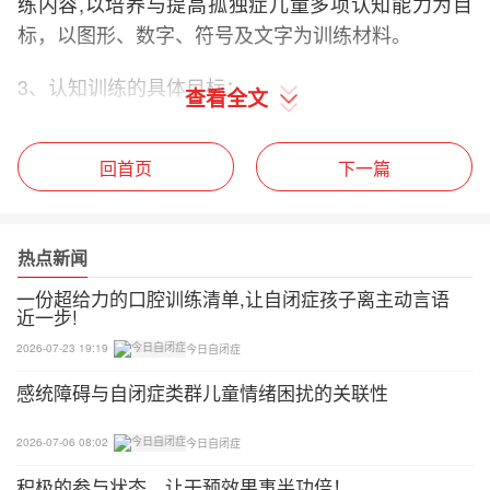
练内容,以培养与提高孤独症儿童多项认知能力为目
标，以图形、数字、符号及文字为训练材料。
3、认知训练的具体目标：
查看全文
提高孤独症儿童的知觉、记忆、表象、思维等各方面
能力，达到全面发展的康复目标。在家庭康复中，认
回首页
下一篇
知训练的内容包括注意训练、图形认知、颜色认知、
数字认知、同类匹配、观察能力、记忆能力和比较排
热点新闻
序等等。
一份超给力的口腔训练清单,让自闭症孩子离主动言语
4、儿童认知发展的特点和规律：
近一步!
2026-07-23 19:19
今日自闭症
儿童的认知活动是有规律地由简单到复杂、由低级到
感统障碍与自闭症类群儿童情绪困扰的关联性
高级逐渐发展的。新生儿出世后具有一些与生俱来的
反射活动，如吸吮反射、抓握反射、游泳反射、步行
2026-07-06 08:02
今日自闭症
反射等。不久，又在这些无条件反射的基础上形成了
积极的参与状态，让干预效果事半功倍！
一些条件反射。当然，这些活动还不是认知，只能说