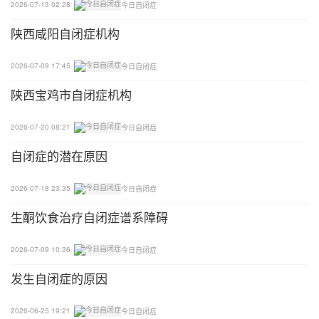
2026-07-13 02:28
今日自闭症
2）精细动作模仿：（小肌肉）
陕西咸阳自闭症机构
3）声音模仿：啊，窝，额……
2026-07-09 17:45
今日自闭症
4）仿搭积木：A.一次一块B一次2块C一次搭完D镜
陕西宝鸡市自闭症机构
面仿搭（不让孩子看到）。
2026-07-20 08:21
今日自闭症
物品的功用（功能）
自闭症的潜在原因
1）例如：杯子是干什么用的？喝水！
2026-07-18 23:35
今日自闭症
2）用什么喝水？用杯子喝水。
生酮饮食治疗自闭症谱系障碍
认识颜色：红，黄，蓝，绿，黑，白
2026-07-09 10:36
今日自闭症
发生自闭症的原因
在教授孩子颜色时一定要切记：红色与黄色要分开，
绿色与蓝色要分开。
2026-06-25 19:21
今日自闭症