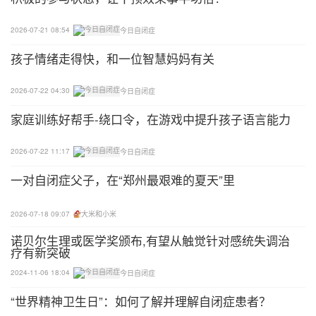
是认知发展的最初基础。婴儿出生４～５个月，还不
2026-07-21 08:54
今日自闭症
能认识外界物体是永久存在的。在他看来，存在的只
孩子情绪走得快，和一位智慧妈妈有关
有他直接感知到的东西。譬如，他正在玩皮球，如果
皮球滚到地下看不见了，他不会去找皮球，而是转移
2026-07-22 04:30
今日自闭症
注意去看或玩别的东西了。从半岁到２岁，才逐渐认
识到物体的永存性。
家庭训练好帮手-绕口令，在游戏中提升孩子语言能力
5、儿童认知发展的内容：
2026-07-22 11:17
今日自闭症
一对自闭症父子，在“郑州最艰难的夏天”里
儿童认知发展包括两个方面：基础认知，综合认知。
基础认知是奠定孩子对事物的基本认识。综合认知就
2026-07-18 09:07
大米和小米
是孩子对事物的思维反映和理解。
诺贝尔生理或医学奖颁布,有望从触觉针对感统失调治
疗有新突破
基础认知包括11个方面：
2024-11-06 18:04
今日自闭症
命名（这个事物的名称）
“世界精神卫生日”：如何了解并理解自闭症患者？