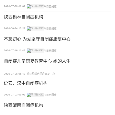
为了满足孩子的发展需求，我们一般要求孩子掌握15
2026-07-28 08:02
今日自闭症
0种的命名量，主要从身边常见的事物作为切入点。
陕西榆林自闭症机构
例如：蔬菜，水果，动物，家用电器，交通工具等
等。
2026-06-24 15:27
今日自闭症
配对（最先教给孩子的）
不忘初心 为爱坚守自闭症康复中心
一样的形状，一样的颜色等等。
2026-07-16 10:47
今日自闭症
自闭症儿童康复教育中心 她的人生
1）实物与实物配对（经常做的）
2）实物与卡片配对
2026-07-06 05:48
榆林星缘自闭症康复中心
延安、汉中自闭症机构
3）卡片与卡片配对（经常做的）
2026-07-03 09:05
今日自闭症
模仿（是一切学习的基础）
陕西渭南自闭症机构
1）大动作模仿：拍手，举手，拍腿，