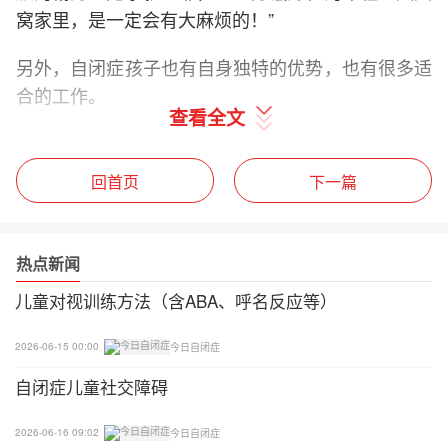
窝家里，是一定会有大麻烦的！”
另外，自闭症孩子也有自身独特的优势，也有很多适
合的工作。
查看全文
☞简单重复的工作内容：如图书或货架整理、送报送
牛奶、简单的流水线装配等；
回首页
下一篇
☞不需要大量的社交人际与口才的工作：如后台工
作；
热点新闻
☞短期内有明确的工作目标的职业；
儿童对视训练方法（含ABA、呼名反应等）
☞适合某方面才能突出的人群：各种才艺表演、计算
2026-06-15 00:00
今日自闭症
机程序员等。
自闭症儿童社交障碍
作为家长，我们可以根据自闭症孩子的认知方式及其
2026-06-16 09:02
今日自闭症
特点，尽早培养适合的职业特长，为未来做好准备。