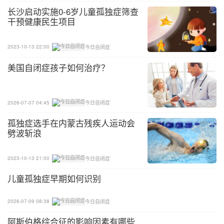
他觉得太无聊，一直重复同样动作。另外，让这些重
长沙启动实施0-6岁儿童孤独症筛查
干预健康民生项目
复的动作加以意义化，也是改善刻板化行为的方法之
一，例如：如果孩子喜欢转东西，你可以教他玩陀
2023-10-13 22:00
今日自闭症
螺;如果孩子喜欢摇晃身体，你可以放音乐，让他用
不同的方式随着音乐摇摆身体。
美国自闭症孩子如何治疗？
5、反应保持一致
2026-07-07 04:45
今日自闭症
要是有时候去阻止一种问题行为，而另一些时间则放
孤独症选手在内蒙古残疾人运动会
任宽容，这样的效果似乎比根本不采取行动还要糟
劈波斩浪
些。人们普遍发现，前后不一致的方法比过分严格或
过分宽容所产生的困难更多。可是始终一致是难以办
2023-10-13 21:00
今日自闭症
到的。决心就重大的行为问题采取坚定的立场，而不
儿童孤独症早期如何识别
去管那些并不特别不方便的行为问题。这种妥协会产
生适当松弛的气愤，也能让孩子认识到，存在着种种
2026-07-09 08:38
今日自闭症
限度，他不能超过这些限度。
阿斯伯格综合征的影响因素有哪些