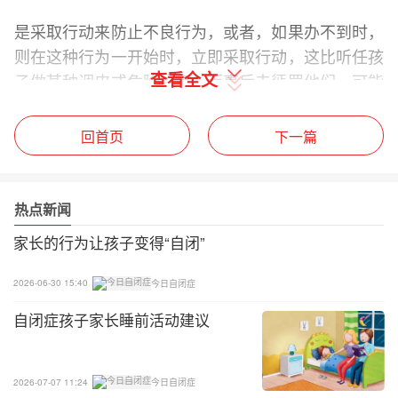
是采取行动来防止不良行为，或者，如果办不到时，
则在这种行为一开始时，立即采取行动，这比听任孩
查看全文
子做某种调皮或危险的事，而事后去惩罚他们，可能
更行得通。看来，要是他已经有了去做被禁止的事情
的乐趣，惩罚就没有什么意义了。许多父母发现，他
回首页
下一篇
们的孩子在做了某种错事之后，并没有被拍一巴掌所
吓住。他们甚至会发笑或者兴高采烈地期待这一巴掌
作为某种行为的例行后果。心理学家说，奇怪的是在
热点新闻
这种情况下，这一巴掌起到了奖励的作用。另一个问
家长的行为让孩子变得“自闭”
题是，对言语理解很差的儿童，很容易搞不清楚他们
的父母表示不赞同的理由。
2026-06-30 15:40
今日自闭症
自闭症孩子家长睡前活动建议
4、 改善患儿刻板行为
尽量帮他找到他感兴趣的事物活动，多用其他的活动
2026-07-07 11:24
今日自闭症
或玩具来吸引他的注意力，不要让他无所事事，以免