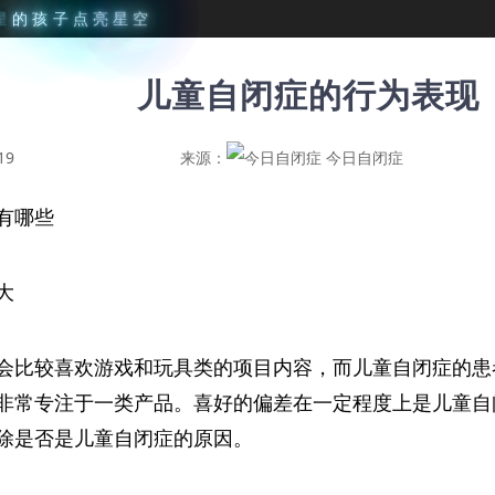
星
的
孩
子
点
亮
星
空
儿童自闭症的行为表现
19
来源：
今日自闭症
有哪些
大
会比较喜欢游戏和玩具类的项目内容，而儿童自闭症的患
非常专注于一类产品。喜好的偏差在一定程度上是儿童自
除是否是儿童自闭症的原因。