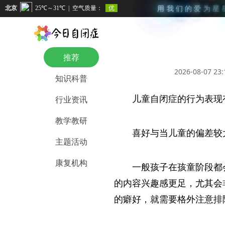
用
我
们
的
爱
为
星
推荐
2026-08-07 23:
知识科普
儿童自闭症的行为表现
行业资讯
教学教研
喜好与当儿童的偏差较
主题活动
康复机构
一般孩子在孩童阶段都
的内容兴趣感更足，尤其会
的癖好，就需要格外注意排