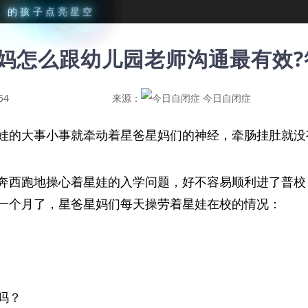
星
的
孩
子
点
亮
星
空
妈怎么跟幼儿园老师沟通最有效?
54
来源：
今日自闭症
娃的大事小事就牵动着星爸星妈们的神经，牵肠挂肚就没
奔西跑地操心着星娃的入学问题，好不容易顺利进了普校
一个月了，星爸星妈们每天操劳着星娃在校的情况：
吗？