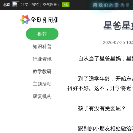
用
我
们
的
爱
为
星
星爸星
推荐
2026-07-25 10:
知识科普
自从当了星爸星妈，星
行业资讯
教学教研
到了适学年龄，开始东
主题活动
得好不好。这不，开学将近
康复机构
孩子有没有受委屈？
跟别的小朋友相处融洽