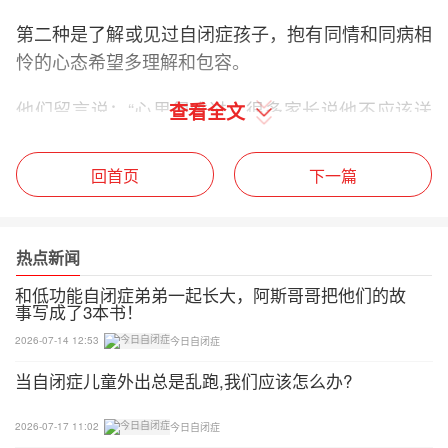
第二种是了解或见过自闭症孩子，抱有同情和同病相
怜的心态希望多理解和包容。
他们留言说：“心里很难过，很多家长说他不应该送
查看全文
去正常学校，只能说每个人站的位置不同，不予置
评。有可能小男孩只是换了一个新环境，心理恐慌，
回首页
下一篇
还不适应。或者家长陪读一段时间就好了。愿星星的
孩子，都有一个美好的未来。”
热点新闻
其中也有一部分特教老师给出了建议：“可以带孩子
和低功能自闭症弟弟一起长大，阿斯哥哥把他们的故
去特殊学校，有康复课，自闭症孩子一般是感统失
事写成了3本书！
调，语言落后，可以上相对应的课，坚持下去，孩子
2026-07-14 12:53
今日自闭症
会有很大进步的。”
当自闭症儿童外出总是乱跑,我们应该怎么办?
“自闭症孩子情绪失控，只是因为他内心对周围环境
感到害怕。”“希望社会上不会嫌弃这些来自星星的孩
2026-07-17 11:02
今日自闭症