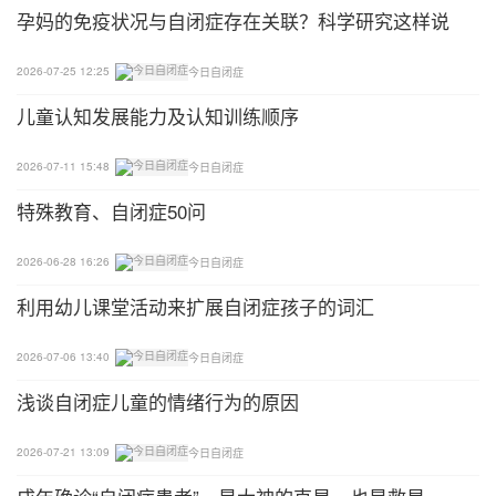
子。”
孕妈的免疫状况与自闭症存在关联？科学研究这样说
第三种，就是过度解读，甚至误读的网友。
2026-07-25 12:25
今日自闭症
儿童认知发展能力及认知训练顺序
“国家要设立免费的特殊学校，然后找专业的老师，
这样子其他孩子怎么办？”
2026-07-11 15:48
今日自闭症
其中不乏很多所谓的“歪理邪说”：“很多自闭症的孩子
特殊教育、自闭症50问
和家庭有很大的关系。”
2026-06-28 16:26
今日自闭症
三种评论之外，我们也看到更多的则是来自网友的关
利用幼儿课堂活动来扩展自闭症孩子的词汇
切与祝福：
2026-07-06 13:40
今日自闭症
“多些理解与包容吧，谁也不想自己的孩子这样。”
​浅谈自闭症儿童的情绪行为的原因
“应多一些宽容理解。”
2026-07-21 13:09
今日自闭症
在这些留言中，最让人无法接受和刺眼的字眼是“正