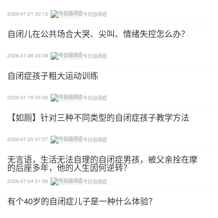
江苏南京明心儿童益智教育培训中心，是一所专为自
闭症孩子开设的特殊教育学校。妈妈肖艳芬，8年
2026-07-21 20:12
今日自闭症
来，在学校一边打工，一边照顾双胞胎自闭症患儿，
自闭儿在公共场合大哭、尖叫、情绪失控怎么办？
贴身照顾，像影子一样，守护在他们身边。
2026-07-08 03:38
今日自闭症
8年，3000多个日夜，肖艳芬如同"影子妈妈"，陪伴
自闭症孩子粗大运动训练
两个孩子康复训练，没有一天中断。
2026-07-18 05:56
今日自闭症
这里有一对双胞胎自闭症患儿，每天都会有一个身影
【如厕】针对三种不同类型的自闭症孩子教学方法
出现在他们身边，贴身照顾，她是这对双胞胎自闭症
患儿的妈妈肖艳芬。8年来，她在学校一边打工，一
2026-07-20 07:07
今日自闭症
边照顾孩子，像影子一样，守护在他们身边。
无言语，生活无法自理的自闭症男孩，被父亲拴在摩
的后座多年，他的人生因何逆转？
正如很多自闭症患儿父母一样，肖艳芬与大部分患儿
妈妈不一样的地方在于，她从不回避孩子是自闭症的
2026-07-04 21:56
今日自闭症
事实，“他这么大了，出去的话很多人会去关注，很
有个40岁的自闭症儿子是一种什么体验？
多人也不了解这些自闭症小孩，有的看到我们两个孩