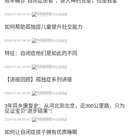
成年确诊“自闭症患者”，是大神的克星，也是救星
常孩子”VS“不正常孩子”以及“不舒服”、“同情”、“害
怕”。
2026-07-25 00:45
今日自闭症
这在有意无意间就竖起了一道有形和无形的屏障，将
如何帮助孤独症儿童提升社交能力
所谓的“不正常孩子”——自闭症——隔绝在普通学校
2026-06-20 08:59
今日自闭症
之外，而很多对自闭症儿童不明所以的网友更是喜欢
戴着有色眼镜去看待自闭症等特殊儿童，拒绝、害
特征：自闭症他们是如此的不同
怕、不应该、影响，就成他们顺理成章拒绝的理由和
2026-07-22 22:58
今日自闭症
理直气壮的借口。
【讲座回顾】孤独症系列讲座
而在这起事件中，可怕的不是来自外界的质疑，而是
来自“同类”的伤害。
2026-07-24 20:06
今日自闭症
3年异乡康复史：从河北到北京，近300公里路，只为
同样在最近有一则新闻《妈妈在校打工8年，只为陪
见证宝贝“进步硕果”！
护自闭症双胞胎儿子》中讲述了一位妈妈陪伴自闭症
2024-02-08 06:00
今日自闭症
孩子的感人故事。
如何让自闭症孩子拥有优质睡眠