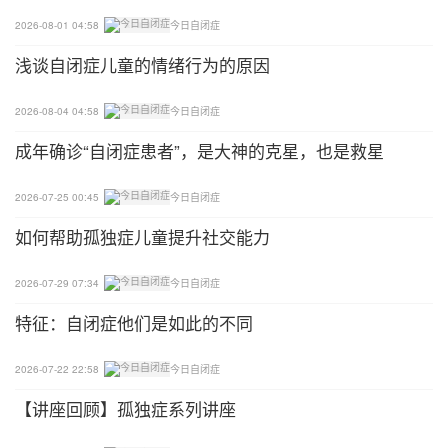
袋鼠跳
2026-08-01 04:58
今日自闭症
​浅谈自闭症儿童的情绪行为的原因
训练目标：提升平衡感、增进亲子情感。
2026-08-04 04:58
今日自闭症
玩法：家里不用的大口袋，孩子在袋子里站直，双手
抓住袋口的两边，做原地起跳和向前袋鼠跳。家长可
成年确诊“自闭症患者”，是大神的克星，也是救星
以备一个更大的口袋，跟孩子一起亲子袋鼠跳。
2026-07-25 00:45
今日自闭症
08
如何帮助孤独症儿童提升社交能力
毛巾船摇啊摇
2026-07-29 07:34
今日自闭症
训练目的：调整前庭平衡机能，提升本体感。
特征：自闭症他们是如此的不同
玩法：找一条长毛巾/毛毯/床单，让孩子趴卧/仰卧在
2026-07-22 22:58
今日自闭症
毛巾上，爸爸妈妈抓紧床单4个角，将其前后左右上
【讲座回顾】孤独症系列讲座
下晃动。嘴里念"毛巾船摇啊摇，毛巾船晃啊晃，毛