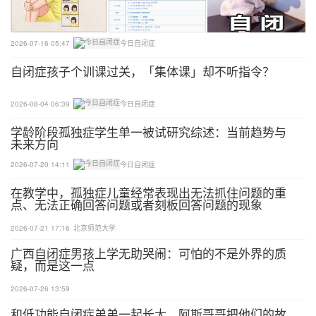
灌篮高手
训练目的：刺激前庭系统，培养孩子专注力，训练大
2026-07-16 05:47
今日自闭症
肌肉张力和动作企划能力。
自闭症孩子个训课过关，「集体课」却不听指令？
玩法：爸爸妈妈将双手抬起围成圆圈，让孩子将皮球
2026-08-04 06:39
今日自闭症
投进父母双手围成的篮球筐，篮筐要比孩子的身高高
学龄阶段孤独症学生单一被试研究综述：当前趋势与
一些。可以先让孩子离近一点，后面再慢慢的拉宽距
未来方向
离。
2026-07-20 14:11
今日自闭症
05
在教学中，孤独症儿童经常表现出无法抓住问题的重
点、无法正确回答问题或者刻板回答问题的现象
猜猜看
2026-07-21 17:16
北京师范大学
广西自闭症男孩上学无助哭闹：可怕的不是外界的质
训练目的：增进听觉理解力和听觉记忆力。
疑，而是这一点
玩法：将不同材质的物品(绿豆、石子、纽扣等)装入
2026-07-26 13:59
不同的瓶子，把口封紧。让宝宝把眼睛闭上，摇动瓶
和低功能自闭症弟弟一起长大，阿斯哥哥把他们的故