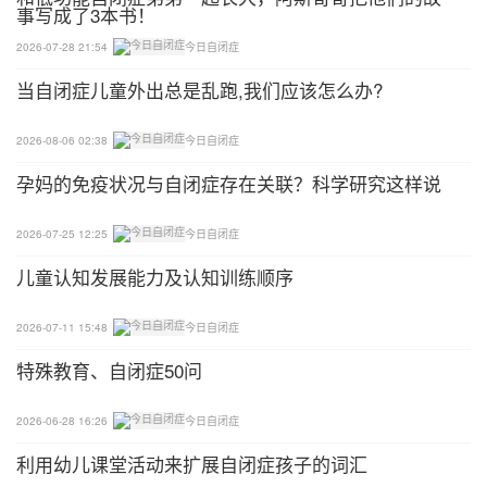
事写成了3本书！
子让孩子区辨各种不同声音，让宝宝猜一猜晃动的发
出声音的瓶子里装的是什么。
2026-07-28 21:54
今日自闭症
当自闭症儿童外出总是乱跑,我们应该怎么办?
06
2026-08-06 02:38
今日自闭症
听声音做动作
孕妈的免疫状况与自闭症存在关联？科学研究这样说
训练目标：提升听觉注意力和听觉辨别能力，提高听
觉和动知觉统合的统合能力，提升学习能力。
2026-07-25 12:25
今日自闭症
儿童认知发展能力及认知训练顺序
玩法：1-3岁的宝宝可以做一步或二步指令，两步指
令如：举手弯腰，3-6岁的孩子可以听指令做相反动
2026-07-11 15:48
今日自闭症
作，如一部指令：摸左耳朵，孩子动作要摸右耳朵，
特殊教育、自闭症50问
如二步指令：用右手捂住左眼，孩子的动作是用左手
捂住右眼。
2026-06-28 16:26
今日自闭症
07
利用幼儿课堂活动来扩展自闭症孩子的词汇