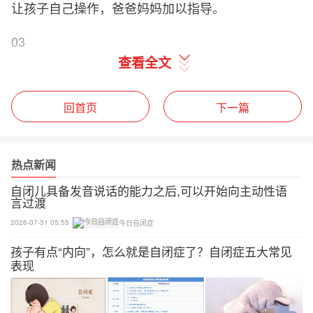
让孩子自己操作，爸爸妈妈加以指导。
03
查看全文
转椅游戏
训练目的：调节中心与平衡能力。
回首页
下一篇
训练要求：让孩子坐在转椅内，家长在一旁旋转椅
子，速度逐渐加快。
热点新闻
自闭儿具备发音说话的能力之后,可以开始向主动性语
难度设置：A开始时为避免孩子紧张，可让其双手抓
言过渡
住椅子的扶手;B孩子习惯后要求其两手自然放在腿上
2026-07-31 05:55
今日自闭症
靠身体控制重心，并闭上眼睛。如果孩子不配合，可
孩子有点“内向”，怎么就是自闭症了？自闭症五大常见
用布带将其双眼蒙住。
表现
04