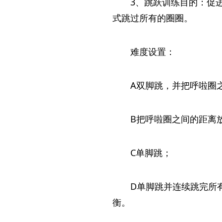
3、跳跃训练目的：促
式跳过所有的圈圈。
难度设置：
A双脚跳，并把呼啦圈
B把呼啦圈之间的距离
C单脚跳；
D单脚跳并连续跳完所
衡。