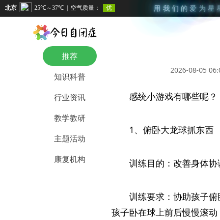
用
我
们
的
爱
为
星
推荐
2026-08-05 06:
知识科普
感统小游戏有哪些呢？
行业资讯
教学教研
1、俯卧大龙球抓东西
主题活动
康复机构
训练目的：改善身体协
训练要求：协助孩子俯
孩子卧在球上前后慢慢滚动