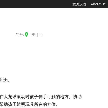
意见反馈
About Us
字号:
大
|
中
|
小
能力。
在大龙球滚动时孩子伸手可触的地方。协助
帮助孩子辨明玩具所在的方位。