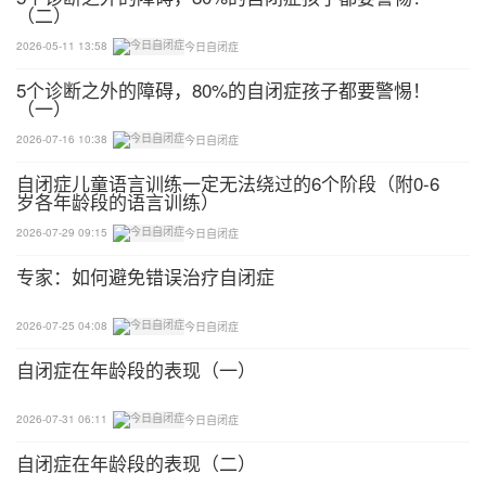
（二）
切，切，切
2026-05-11 13:58
今日自闭症
如果你够细心，可能已经在某些超市里发现了用来做
5个诊断之外的障碍，80%的自闭症孩子都要警惕！
食品的模子或者是有趣的切割器。赶快多买几个，它
（一）
们会非常有用。（国内这种产品的种类还不多，所以
2026-07-16 10:38
今日自闭症
如果有机会出国，可以留心买一些更有趣的。）各种
自闭症儿童语言训练一定无法绕过的6个阶段（附0-6
形状小模子是妈妈的好帮手，用它们可以做出各种有
岁各年龄段的语言训练）
趣的三明治，也可以用来切午餐肉。
2026-07-29 09:15
今日自闭症
专家：如何避免错误治疗自闭症
小鸭一家亲
小鸭一家是三种口味的三明治，如果再加上生菜做的
2026-07-25 04:08
今日自闭症
绿草地和果酱小太阳就更好了。
自闭症在年龄段的表现（一）
星月故事
2026-07-31 06:11
今日自闭症
自闭症在年龄段的表现（二）
这一回没有模子你也可以做了，只需要有一把比较锋