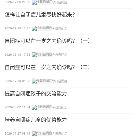
2026-07-30 20:53
今日自闭症
的材料。
怎样让自闭症儿童尽快好起来？
帆船三明治：
2026-07-20 11:35
今日自闭症
将三明治或者方面包按对角线切开，你会得到两个三
自闭症可以在一岁之内确诊吗？（一）
角形。把三角立起来做船帆。把苹果切成船的样子放
在底部，一只小帆船就出现了。你还可以让这只船停
2026-06-18 17:23
今日自闭症
靠在胡萝卜做成的码头旁。
自闭症可以在一岁之内确诊吗？（二）
迷你最好
2026-07-18 04:28
今日自闭症
对于那些小手刚刚好能握住的小馒头或者是小点心，
提高自闭症孩子的交流能力
孩子们通常会高高兴兴地把它吃个精光。
2026-08-02 11:04
今日自闭症
汉堡宝贝：
培养自闭症儿童的优势能力
做法不用我多说，所有材料都选择最小尺寸就好了。
2026-07-27 08:19
今日自闭症
要点是那颗星星奶酪。