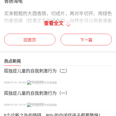
香肠海龟
买来粗粗的大圆香肠，切成片，再对半切开。用绿色
的番茄酱（如果买不到绿色的，当然也可以用普通番
查看全文
茄酱代替，当然，效果会稍微差一些）。在上面细细
地画出龟壳上画出纹路。用一颗樱桃西红柿做龟头，
回首页
下一篇
至于龟的脚嘛，看出来了吗，那是两根芦笋。
猫和老鼠
热点新闻
你可以做一个猫脸形状的三明治，材料是火腿片，圆
孤独症儿童的自我刺激行为（二）
面包和白奶酪。眼睛可以是橄榄，也可以是葡萄干。
鼻子是红柿子椒。还有，别忘了小葱做的胡子。
2026-07-31 03:49
今日自闭症
孤独症儿童的自我刺激行为（一）
把一只白煮蛋改装成一只奇怪的老鼠，这事一点也不
难。条件是你要有萝卜片耳朵，橄榄眼睛，胡萝卜鼻
2026-07-25 13:10
今日自闭症
子和一条芹菜尾巴。
5个诊断之外的障碍，80%的自闭症孩子都要警惕！