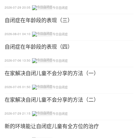
利的刀。早餐的时候盛给孩子一只月亮和几颗星星，
2026-07-29 20:05
今日自闭症
一定能让他兴奋不已。
自闭症在年龄段的表现（三）
情景喜剧
2026-08-01 04:10
今日自闭症
把你的孩子的餐盘变成一块画布，把每一次吃饭都变
自闭症在年龄段的表现（四）
成一个精彩的创意。
2026-07-06 13:50
今日自闭症
森林小屋
在家解决自闭儿童不会分享的方法（一）
把午餐肉切成一幢小房子，并且用番茄酱装饰细节。
小屋掩映在一片西兰花森林中。想要效果更好些，你
2026-07-05 01:50
今日自闭症
可以再将煮熟的土豆捣成泥，用来固定那些西兰花。
在家解决自闭儿童不会分享的方法（二）
海底世界：
2026-07-29 21:15
今日自闭症
用烤鱼排或者是鱼罐头创造一个海底世界。蛋黄酱或
新的环境能让自闭症儿童有全方位的治疗
者番茄酱可以帮助你做成波涛，而生菜是做水草最好