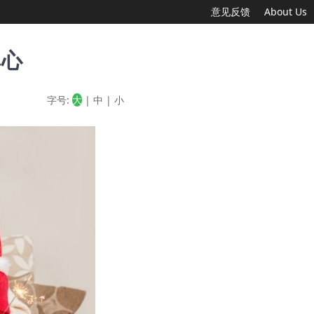
意见反馈
About Us
尊心
字号:
大
|
中
|
小