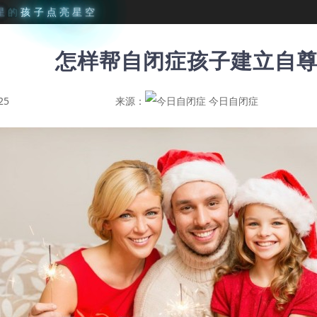
星
的
孩
子
点
亮
星
空
怎样帮自闭症孩子建立自
25
来源：
今日自闭症